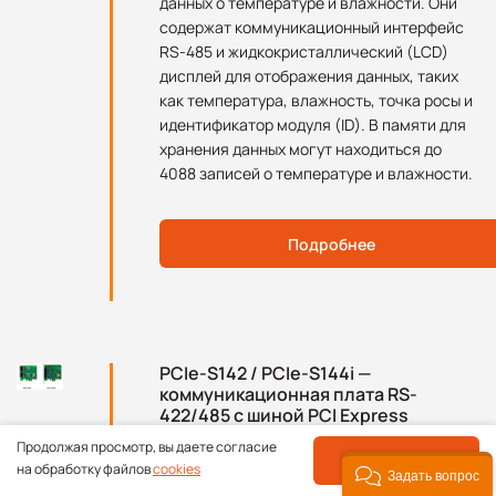
данных о температуре и влажности. Они
содержат коммуникационный интерфейс
RS-485 и жидкокристаллический (LCD)
дисплей для отображения данных, таких
как температура, влажность, точка росы и
идентификатор модуля (ID). В памяти для
хранения данных могут находиться до
4088 записей о температуре и влажности.
Подробнее
PCIe-S142 / PCIe-S144i —
коммуникационная плата RS-
422/485 с шиной PCI Express
Продолжая просмотр, вы даете согласие
Коммуникационная карта PCIe-S142/144i
ПРИНЯТЬ
на обработку файлов
cookies
Задать вопрос
обеспечивает 2/4 последовательных