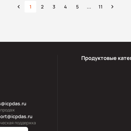
1
2
3
4
5
...
11
Продуктовые кате
s@icpdas.ru
 продаж
ort@icpdas.ru
ическая поддержка