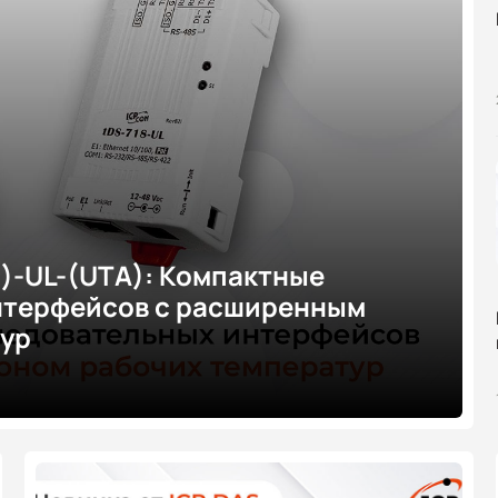
(i)-UL-(UTA): Компактные
нтерфейсов с расширенным
тур