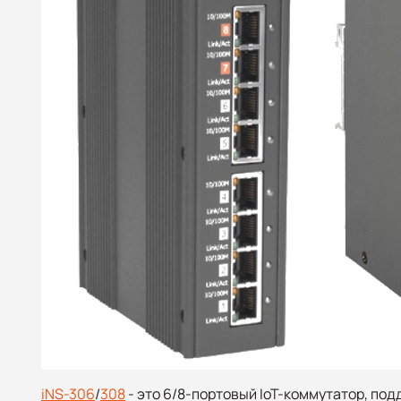
iNS-306
/
308
- это 6/8-портовый IoT-коммутатор, п