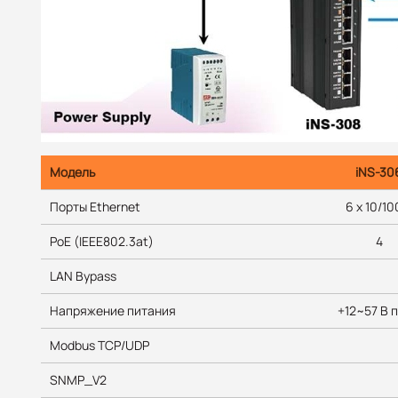
Модель
iNS-30
Порты Ethernet
6 x 10/1
PoE (IEEE802.3at)
4
LAN Bypass
Напряжение питания
+12~57 В п
Modbus TCP/UDP
SNMP_V2