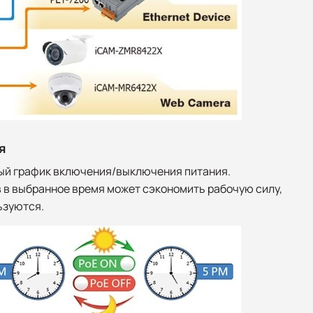
я
ый график включения/выключения питания.
 в выбранное время может сэкономить рабочую силу,
ьзуются.