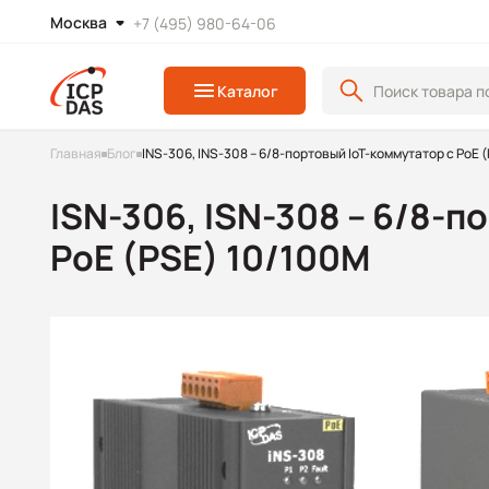
Москва
+7 (495) 980-64-06
Каталог
Главная
Блог
INS-306, INS-308 – 6/8-портовый IoT-коммутатор с PoE 
ISN-306, ISN-308 – 6/8-п
PoE (PSE) 10/100М