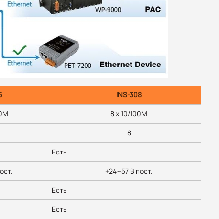
6
iNS-308
00M
8 x 10/100M
8
Есть
ост.
+24~57 В пост.
Есть
Есть