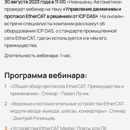
30 августа 2023 года в 11:00
«Ниеншанц-Автоматика»
проведет вебинар на тему
«Управление движением и
протокол EtherCAT в решениях от ICP DAS»
. На онлайн-
встрече специалисты компании расскажут об
оборудовании ICP DAS, о стандарте промышленной
сети EtherCAT, где он используется и в чём его
преимущества.
Длительность вебинара: 1 час.
Программа вебинара:
«Общий обзор протокола EtherCAT. Преимущества и
применение». Спикер - Павел Лучик.
«Ведомые и вспомогательные устройства EtherCAT:
модули ввода-вывода, шлюзы, конвертеры». Спикер
- Дмитрий Рязанцев.
«Устройства EtherCAT Master. Платы для ПК.