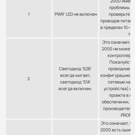
2000 имеет
проблемы. П
1
'PWR' LED не включен
проверьте п
проводов питани
в пределах 10~3
ток
Это означает, ч
2000 не может 
контроллеру 
Пожалуйста,
Светодиод 'S2B'
проводное с
всегда мигает,
конфигурацию м
2
светодиод 'S1A'
сетевые наст
всегда включен.
устройства) и
проекта в п
обеспечении, п
производителе
PROFIN
Это означает, чт
2000 есть ошибк