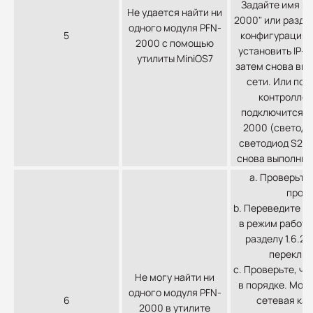
Задайте имя и 
Не удается найти ни
2000" или раздел
одного модуля PFN-
5
конфигурация м
2000 с помощью
установить IP-а
утилиты MiniOS7
затем снова вып
сети. Или под
контроллер
подключится к
2000 (светоди
светодиод S2A 
снова выполните
a. Проверьте
пров
b. Переведите м
в режим работы
разделу 1.6.
переключ
c. Проверьте, чт
Не могу найти ни
в порядке. Мод
одного модуля PFN-
6
сетевая ка
2000 в утилите