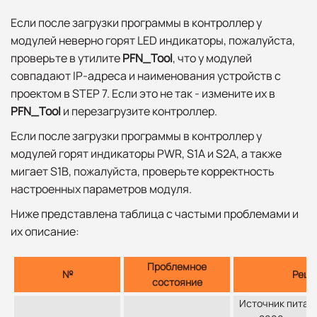
Если после загрузки программы в контроллер у
модулей неверно горят LED индикаторы, пожалуйста,
проверьте в утилите
PFN_Tool
, что у модулей
совпадают IP-адреса и наименования устройств с
проектом в STEP 7. Если это не так - измените их в
PFN_Tool
и перезагрузите контроллер.
Если после загрузки программы в контроллер у
модулей горят индикаторы PWR, S1A и S2A, а также
мигает S1B, пожалуйста, проверьте корректность
настроенных параметров модуля.
Ниже представлена таблица с частыми проблемами и
их описание:
Проблемное
№
Реше
состояние
Источник питан