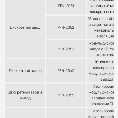
PFN-2051
канальный мод
дискретного вв
16-канальный мо
дискретного вво
Дискретный ввод
PFN-2052
межканально
изоляцией
Модуль дискрет
PFN-2053
ввода с 16 "сух
контактами
16-канальны
изолированн
Дискретный вывод
PFN-2042
модуль дискрет
вывода
Изолированн
Дискретный ввод и
модуль дискрет
PFN-2055
вывод
ввода/вывода 
каналами DI и 
Изолированн
модуль ввода/вы