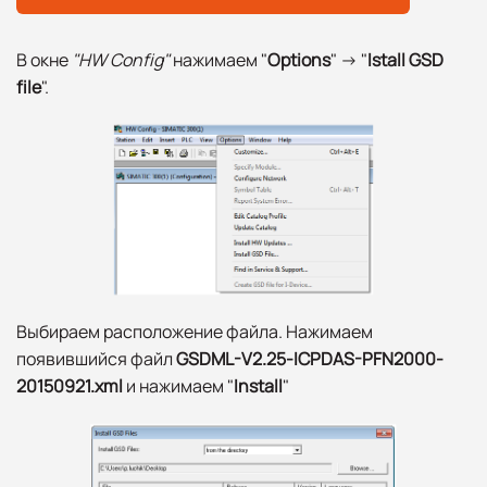
В окне
"
HW Config
"
нажимаем "
Options
" -> "
Istall GSD
file
".
Выбираем расположение файла. Нажимаем
появившийся файл
GSDML-V2.25-ICPDAS-PFN2000-
20150921.xml
и нажимаем "
Install
"