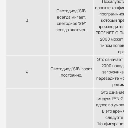
Пожалуйста, 
проекте конфигу
Светодиод 'S1B'
программном 
всегда мигает,
3
который пред
светодиод 'S1A'
производителе
всегда включен.
PROFINET IO. Тип
2000 может не
типом полевых
прое
Это означает, ч
2000 находит
Светодиод 'S1B' горит
4
загрузчика. 
постоянно.
переведите мод
режим р
Это означает,
модуля PFN-200
адрес по умолча
В это время,
следуйте ра
"Конфигурация с