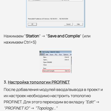
Нажимаем "
Station
" -> "
Save and Compile
" (или
нажимаем Ctrl+S)
3.
Настройка топологии PROFINET
После добавления модулей ввода/вывода в проект и
их настроек необходимо настроить топологию
PROFINET. Для этого переходим во вкладку
"Edit"
->
"
PROFINET IO
"
->
"
Topology...
"