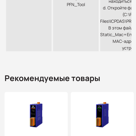
находиться в
PFN_Tool
d. Откройте файл
(C:\Pr
Files\ICPDAS\PRO
В этом файле
Static_Mac=Enab
MAC-адрес
устрой
Рекомендуемые товары