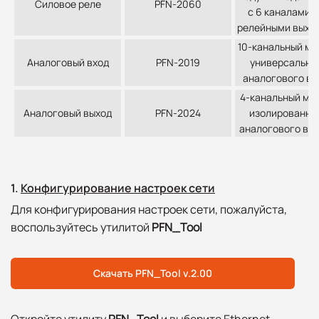
Силовое реле
PFN-2060
с 6 каналами D
релейными выхо
10-канальный мо
Аналоговый вход
PFN-2019
универсально
аналогового вх
4-канальный мо
Аналоговый выход
PFN-2024
изолированно
аналогового вы
1.
Конфигурирование настроек сети
Для конфигурирования настроек сети, пожалуйста,
воспользуйтесь утилитой
PFN_Tool
Скачать PFN_Tool v.2.00
Откройте утилиту
PFN_Tool
и выберите Ethernet-