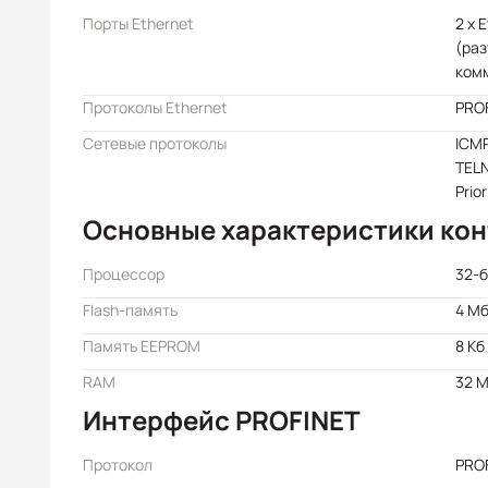
Порты Ethernet
2 x 
(раз
ком
Протоколы Ethernet
PRO
Сетевые протоколы
ICMP
TELN
Prio
Основные характеристики ко
Процессор
32-
Flash-память
4 М
Память EEPROM
8 Кб
RAM
32 
Интерфейс PROFINET
Протокол
PROF