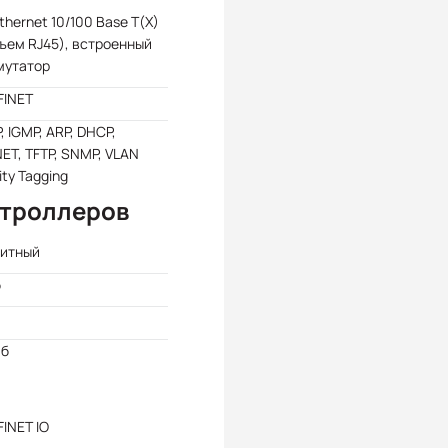
Ethernet 10/100 Base T(X)
ъем RJ45), встроенный
мутатор
FINET
, IGMP, ARP, DHCP,
ET, TFTP, SNMP, VLAN
rity Tagging
нтроллеров
битный
б
Мб
INET IO