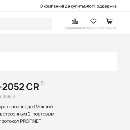
О компании
Где купить
Блог
Поддержка
Сравнение
Избранное
Корзина
-2052 CR
6100848
кретного ввода (Мокрый
со встроенным 2-портовым
 протокол PROFINET