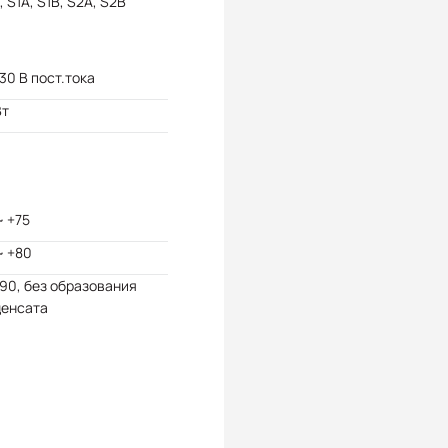
 S1A, S1B, S2A, S2B
 30 В пост.тока
Вт
~ +75
~ +80
 90, без образования
денсата