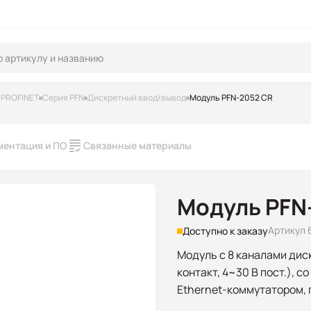
/PROFINET
Серия PFN
Дискретный ввод/вывод
Модуль PFN-2052 CR
ментация и ПО
Связанные материалы
Модуль PFN
Артикул 
Доступно к заказу
Модуль с 8 каналами дис
контакт, 4~30 В пост.), 
Ethernet-коммутатором,