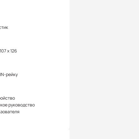
стик
 107 x 126
IN-рейку
ройство
кое руководство
ьзователя