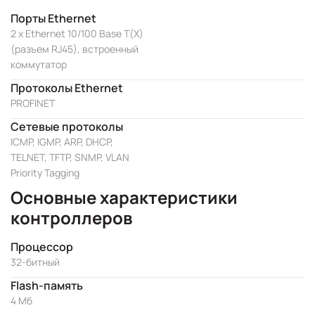
Порты Ethernet
2 x Ethernet 10/100 Base T(X)
(разъем RJ45), встроенный
коммутатор
Протоколы Ethernet
PROFINET
Сетевые протоколы
ICMP, IGMP, ARP, DHCP,
TELNET, TFTP, SNMP, VLAN
Priority Tagging
Основные характеристики
контроллеров
Процессор
32-битный
Flash-память
4 Мб