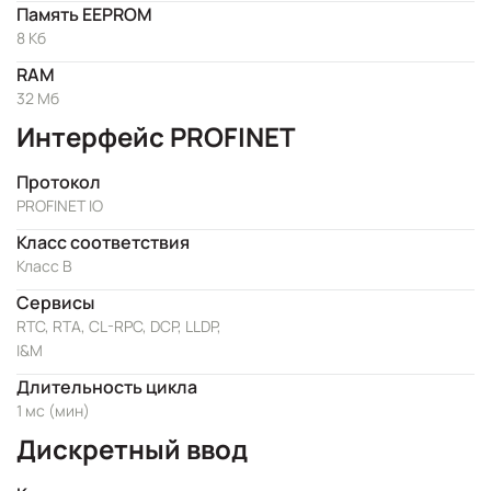
Память EEPROM
8 Кб
RAM
32 Мб
Интерфейс PROFINET
Протокол
PROFINET IO
Класс соответствия
Класс B
Сервисы
RTC, RTA, CL-RPC, DCP, LLDP,
I&M
Длительность цикла
1 мс (мин)
Дискретный ввод