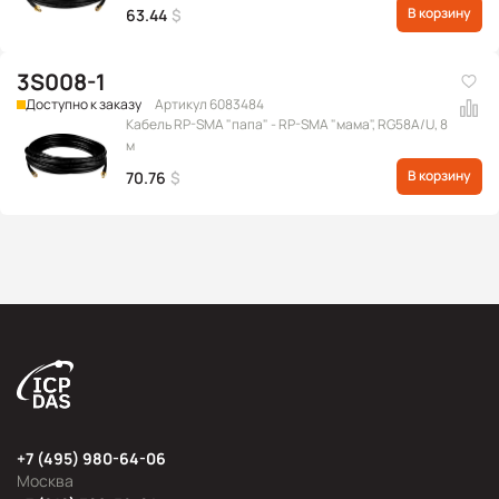
В корзину
63.44
$
3S008-1
Доступно к заказу
Артикул 6083484
Кабель RP-SMA "папа" - RP-SMA "мама", RG58A/U, 8
м
В корзину
70.76
$
+7 (495) 980-64-06
Москва