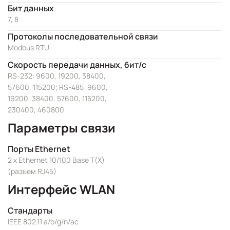
Бит данных
7, 8
Протоколы последовательной связи
Modbus RTU
Скорость передачи данных, бит/с
RS-232: 9600, 19200, 38400,
57600, 115200; RS-485: 9600,
19200, 38400, 57600, 115200,
230400, 460800
Параметры связи
Порты Ethernet
2 x Ethernet 10/100 Base T(X)
(разъем RJ45)
Интерфейс WLAN
Стандарты
IEEE 802.11 a/b/g/n/ac