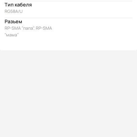
Тип кабеля
RG58A/U
Разъем
RP-SMA "папа", RP-SMA
"мама"