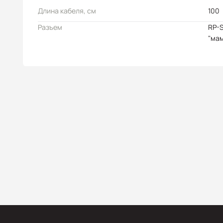
Длина кабеля, см
100
Разъем
RP-S
"ма