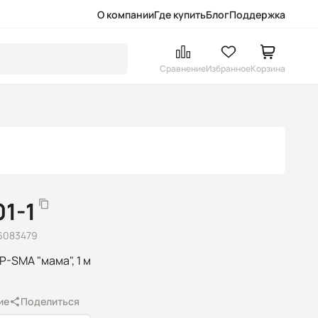
О компании
Где купить
Блог
Поддержка
Сравнение
Избранное
Корзина
1-1
6083479
P-SMA "мама", 1 м
ие
Поделиться