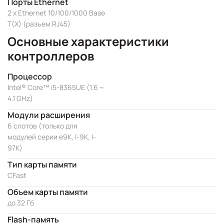
Порты Ethernet
2 x Ethernet 10/100/1000 Base
T(X) (разъем RJ45)
Основные характеристики
контроллеров
Процессор
Intel® Core™ i5-8365UE (1.6 ~
4.1 GHz)
Модули расширения
6 слотов (только для
модулей серии e9K, I-9K, I-
97K)
Тип карты памяти
CFast
Объем карты памяти
до 32 Гб
Flash-память