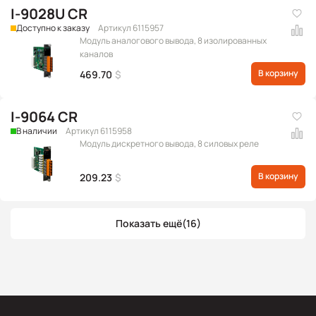
I-9028U CR
Доступно к заказу
Артикул 6115957
Модуль аналогового вывода, 8 изолированных
каналов
В корзину
469.70
$
I-9064 CR
В наличии
Артикул 6115958
Модуль дискретного вывода, 8 силовых реле
В корзину
209.23
$
Показать ещё
(16)