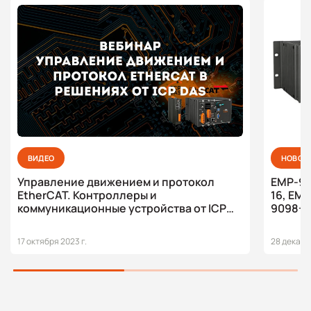
ВИДЕО
НОВОС
Управление движением и протокол
EMP-90
EtherCAT. Контроллеры и
16, EM
коммуникационные устройства от ICP
9098-3
DAS
движен
SoftPL
17 октября 2023 г.
28 декабря