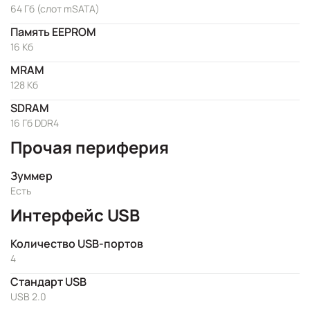
64 Гб (слот mSATA)
Память EEPROM
16 Кб
MRAM
128 Кб
SDRAM
16 Гб DDR4
Прочая периферия
Зуммер
Есть
Интерфейс USB
Количество USB-портов
4
Стандарт USB
USB 2.0