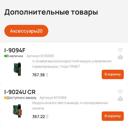
Дополнительные товары
Аксессуары
20
I-9094F
В наличии
Артикул 6130383
4-осевой высокоскоростной модуль управления
сервоприводом, 1 порт FRNET
В корзину
767.38
$
I-9024U CR
Доступно к заказу
Артикул 6115956
Модуль аналогового вывода, 4 изолированных
канала
В корзину
367.22
$