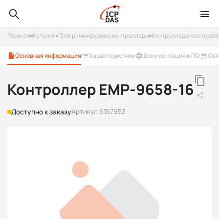
Главная
Каталог
Программируемые контроллеры
Контроллеры мастера E
Основная информация
Характеристики
Документация и ПО
Свя
Контроллер EMP-9658-16
Артикул 6157953
Доступно к заказу