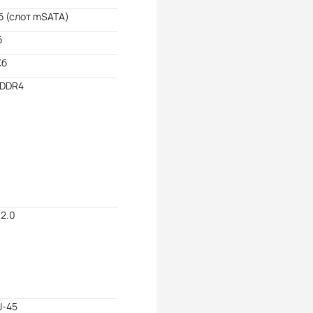
б (слот mSATA)
б
Кб
 DDR4
2.0
RJ-45