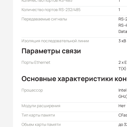
Количество портов RS-485
1
Количество портов RS-232/485
1
Передаваемые сигналы
RS-2
RS-4
Data
Изоляция последовательной линии
3 кВ
Параметры связи
Порты Ethernet
2 x 
T(X)
Основные характеристики ко
Процессор
Inte
GHz
Модули расширения
Нет
Тип карты памяти
CFa
Объем карты памяти
до 3