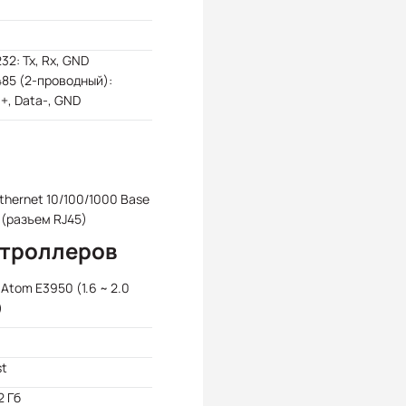
32: Tx, Rx, GND
85 (2-проводный):
+, Data-, GND
Ethernet 10/100/1000 Base
 (разъем RJ45)
нтроллеров
l Atom E3950 (1.6 ~ 2.0
)
st
2 Гб