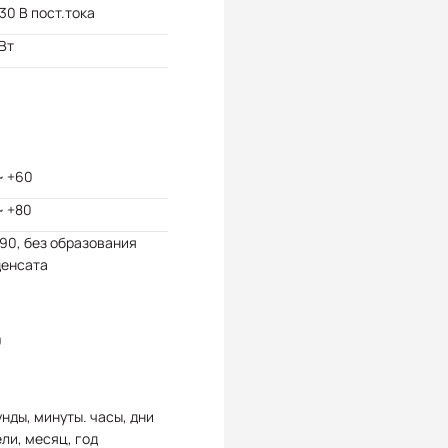
 30 В пост.тока
 Вт
~ +60
~ +80
 90, без образования
денсата
0
нды, минуты. часы, дни
ли, месяц, год