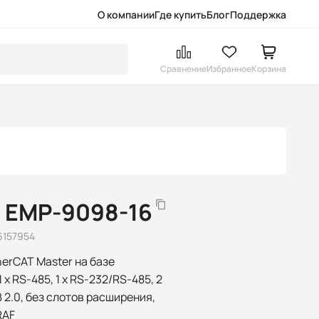
О компании
Где купить
Блог
Поддержка
Сравнение
Избранное
Корзина
 EMP-9098-16
6157954
herCAT Master на базе
x RS-485, 1 x RS-232/RS-485, 2
SB 2.0, без слотов расширения,
RAF