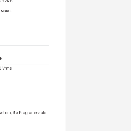
~ +24 В
В макс.
 В
0 Vrms
System, 3 x Programmable