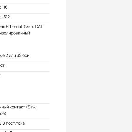
. 16
. 512
ль Ethernet (мин. CAT
 изолированный
е 2 или 32 оси
оси
и
ный контакт (Sink,
ce)
 В пост.тока