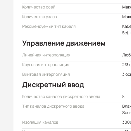
Количество осей
Макс
Количество узлов
Макс
Рекомендуемый тип кабеля
Кабе
5e),
Управление движением
Линейная интерполяция
Любы
Круговая интерполяция
2/3 
Винтовая интерполяция
3 ос
Дискретный ввод
Количество каналов дискретного ввода
8
Тип каналов дискретного ввода
Влаж
Sour
Изоляция каналов
3000