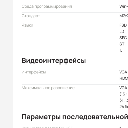
Среда программирования
Win
Стандарт
МЭК 
Языки
FBD
LD
SFC
ST
IL
Видеоинтерфейсы
Интерфейсы
VGA
HDM
Максимальное разрешение
VGA 
(16 
(4 :
24 б
Параметры последовательной