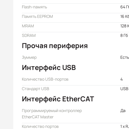
Flash-память
64 Г
Память EEPROM
16 К
MRAM
128 
SDRAM
8 Гб
Прочая периферия
Зуммер
Есть
Интерфейс USB
Количество USB-портов
4
Стандарт USB
USB 
Интерфейс EtherCAT
Программируемый контроллер
Да
EtherCAT Master
Количество портов
1 x 