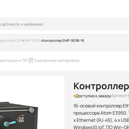
ера EtherCAT
EMP-9000
Контроллер EMP-9098-16
ментация и ПО
Связанные материалы
Контроллер
Артикул 
Доступно к заказу
16-осевой контроллер Et
процессора Atom E3950, 1 
x Ethernet (RJ-45), 4 x U
Windows10 IoT, ПО Win-G