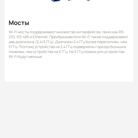
Мосты
Wi-Fi мосты поддерживают множество интерфейсов, таких как RS-
232, RS-485 и Ethernet. Преобразователи Wi-Fi также поддерживают
два диапазона (2,4/5 ГГц). Диапазон 2,4 ГГц более переполнен, чем
5 ГГц. Поэтому устройства на 2,4 ГГц подвержены гораздо большим
помехам, чем устройства на 5 ГГц. На 5 ГГц помехи для устройства
Wi-Fi будут меньше.