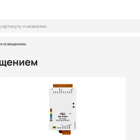
ия освещением
ещением