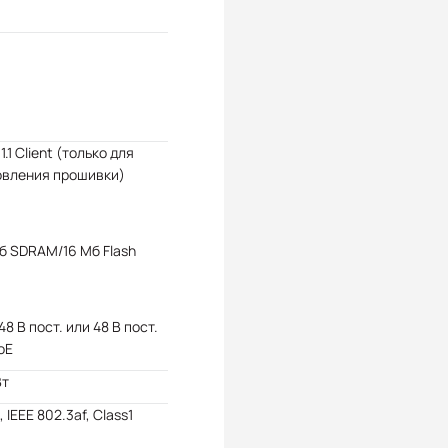
1.1 Client (только для
овления прошивки)
б SDRAM/16 Мб Flash
 48 В пост. или 48 В пост.
oE
Вт
, IEEE 802.3af, Class1