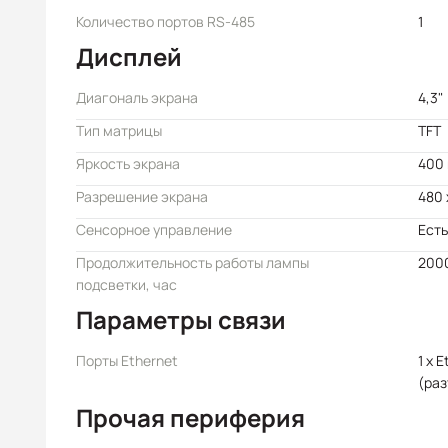
Количество портов RS-485
1
Дисплей
Диагональ экрана
4,3"
Тип матрицы
TFT
Яркость экрана
400 
Разрешение экрана
480 
Сенсорное управление
Есть
Продолжительность работы лампы
200
подсветки, час
Параметры связи
Порты Ethernet
1 x 
(раз
Прочая периферия