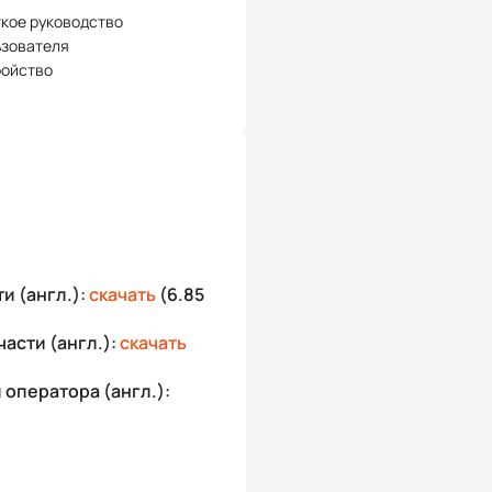
кое руководство
ьзователя
ройство
и (англ.):
скачать
(6.85
асти (англ.):
скачать
оператора (англ.):