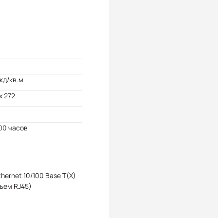
кд/кв.м
x 272
00 часов
Ethernet 10/100 Base T(X)
ъем RJ45)