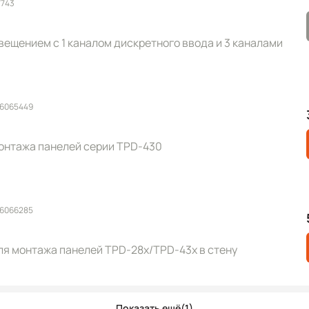
7743
ещением с 1 каналом дискретного ввода и 3 каналами
 6065449
монтажа панелей серии TPD-430
 6066285
ля монтажа панелей TPD-28x/TPD-43x в стену
Показать ещё
(1)