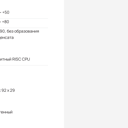
~ +50
~ +80
 90, без образования
денсата
итный RISC CPU
x 92 x 29
тенный