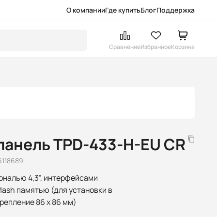
О компании
Где купить
Блог
Поддержка
Сравнение
Избранное
Корзина
панель TPD-433-H-EU CR
6118689
ональю 4,3”, интерфейсами
 flash памятью (для установки в
репление 86 x 86 мм)