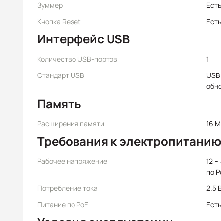
Зуммер
Есть
Кнопка Reset
Есть
Интерфейс USB
Количество USB-портов
1
Стандарт USB
USB 
обн
Память
Расширения памяти
16 М
Требования к электропитанию
Рабочее напряжение
12 ~
по P
Потребление тока
2.5 
Питание по PoE
Есть