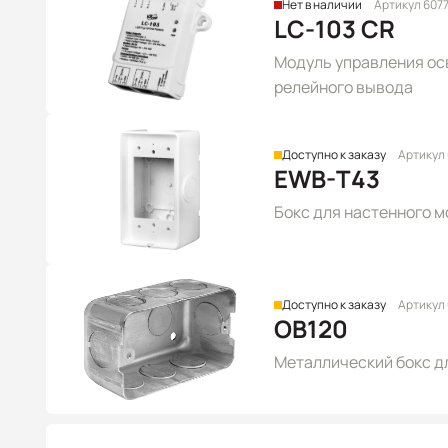
Нет в наличии
Артикул 607
LC-103 CR
Модуль управления осв
релейного вывода
Доступно к заказу
Артикул
EWB-T43
Бокс для настенного 
Доступно к заказу
Артикул
OB120
Металлический бокс д