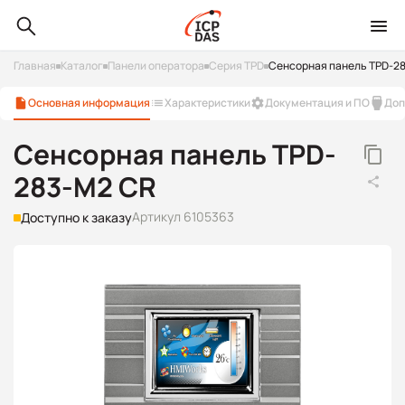
Главная
Каталог
Панели оператора
Серия TPD
Сенсорная панель TPD-2
Основная информация
Характеристики
Документация и ПО
Доп
Сенсорная панель TPD-
283-M2 CR
Артикул 6105363
Доступно к заказу