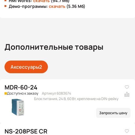
HMI Works:
скачать
(94.7 Мб)
Демо-программы:
скачать
(5.36 Мб)
Дополнительные товары
Аксессуары
2
MDR-60-24
Доступно к заказу
Артикул 6083674
Блок питания, 24 В, 60 Вт, крепление на DIN-рейку
Запросить цену
NS-208PSE CR