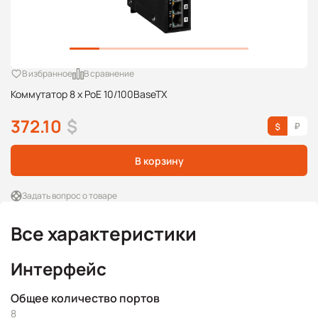
В избранное
В сравнение
Коммутатор 8 x PoE 10/100BaseTX
372.10
$
В корзину
Задать вопрос о товаре
Все характеристики
Интерфейс
Общее количество портов
8