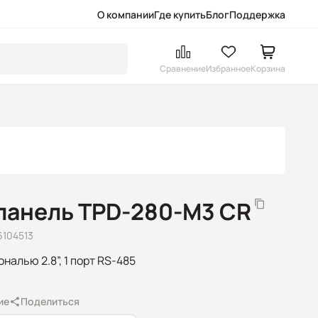
О компании
Где купить
Блог
Поддержка
Сравнение
Избранное
Корзина
панель TPD-280-M3 CR
6104513
налью 2.8”, 1 порт RS-485
ие
Поделиться