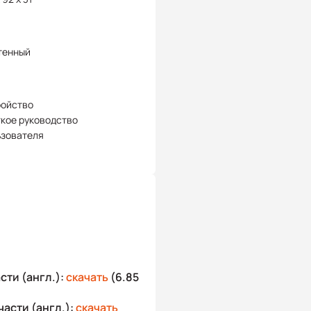
тенный
ройство
кое руководство
ьзователя
сти (англ.):
скачать
(6.85
асти (англ.):
скачать