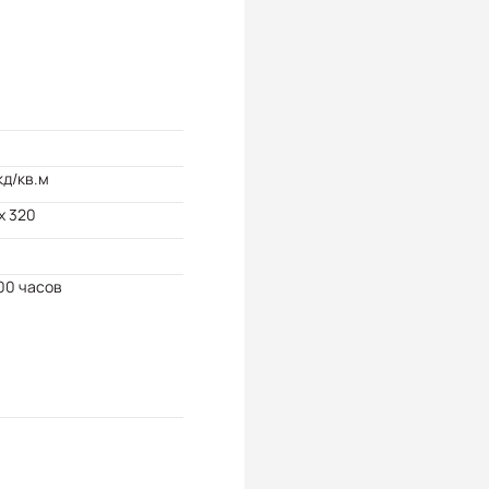
кд/кв.м
x 320
00 часов