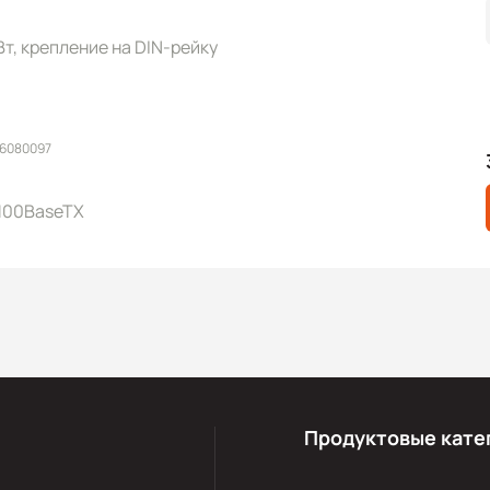
 Вт, крепление на DIN-рейку
 6080097
/100BaseTX
Продуктовые кате