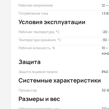
Рабочее напряжение
12 ~
Потребление тока
1.5 В
Условия эксплуатации
Рабочая температура, °C
-20 
Температура хранения, °C
-30 
Рабочая влажность, %
10 ~
кон
Защита
Защита лицевой панели
IP40
Системные характеристики
Процессор
32-б
Размеры и вес
Габаритные размеры, мм
127 x