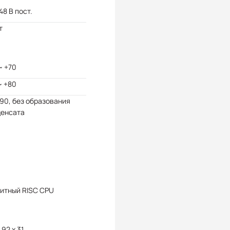
 48 В пост.
т
~ +70
~ +80
 90, без образования
денсата
итный RISC CPU
 92 x 31