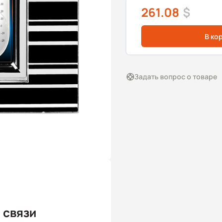
261.08
$
В ко
Задать вопрос о товаре
 связи