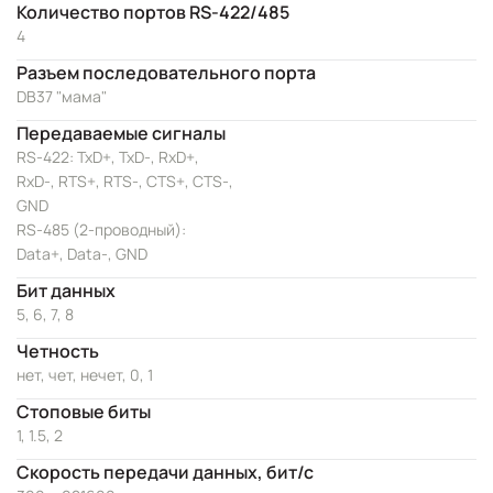
Количество портов RS-422/485
4
Разъем последовательного порта
DB37 "мама"
Передаваемые сигналы
RS-422: TxD+, TxD-, RxD+,
RxD-, RTS+, RTS-, CTS+, CTS-,
GND
RS-485 (2-проводный):
Data+, Data-, GND
Бит данных
5, 6, 7, 8
Четность
нет, чет, нечет, 0, 1
Стоповые биты
1, 1.5, 2
Скорость передачи данных, бит/с