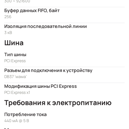
300 ~ 921600
Буфер данных FIFO, байт
256
Изоляция последовательной линии
3 кВ
Шина
Тип шины
PCI Express
Разъем для подключения к устройству
DB37 'мама'
Модификация шины PCI Express
PCI Express x1
Требования к электропитанию
Потребление тока
440 мА @ 5 В