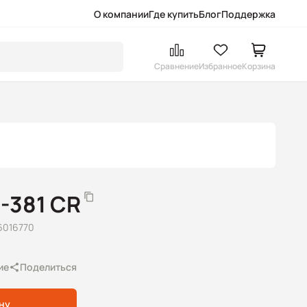
О компании
Где купить
Блог
Поддержка
Сравнение
Избранное
Корзина
-381 CR
6016770
ие
Поделиться
ну