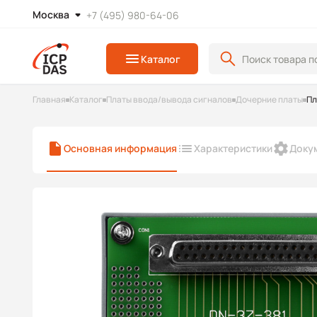
Москва
+7 (495) 980-64-06
Каталог
Главная
Каталог
Платы ввода/вывода сигналов
Дочерние платы
Пл
Основная информация
Характеристики
Доку