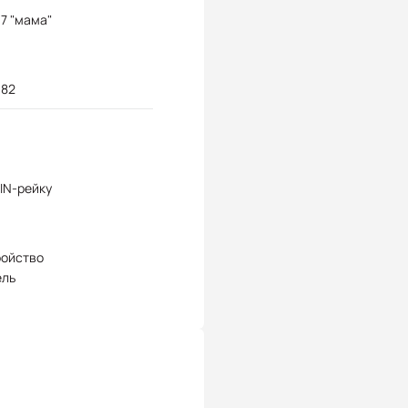
7 "мама"
 82
IN-рейку
ройство
ель