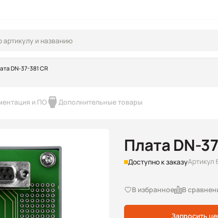
ата DN-37-381 CR
ментация и ПО
Дополнительные товары
Плата DN-37
Артикул 
Доступно к заказу
В избранное
В сравнен
Запросить це