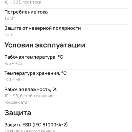
10 ~ 30 В пост.тока
Потребление тока
1.0 Вт
Защита от неверной полярности
Есть
Условия эксплуатации
Рабочая температура, °C
-25 ~ +75
Температура хранения, °C
-40 ~ +85
Рабочая влажность, %
10 ~ 95, без образования
конденсата
Защита
Защита ESD (IEC 61000-4-2)
±8 кВ для каждого канала