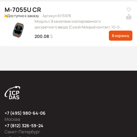
M-7055U CR
Доступно к заказу
Артикул 6115978
Модуль с 8 каналами изолированного
дискретного ввода (Сухой/Мокрый контакт, 10~50
В пост.) и 8 каналами изолированного
В корзину
200.08
$
дискретного вывода (Sink/Source, 3.5~80 В пост.),
протокол Modbus RTU
+7 (495) 980-64-06
Москва
+7 (812) 326-59-24
Санкт-Петербург