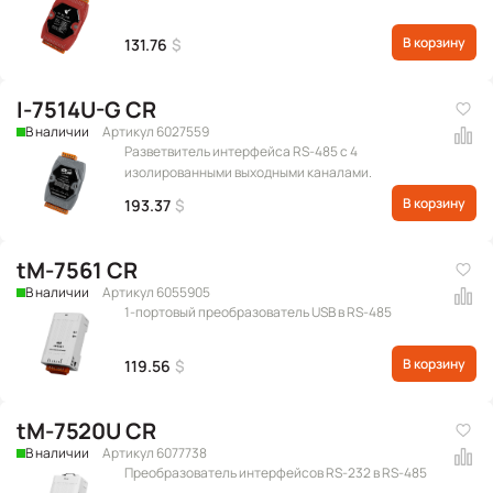
В корзину
131.76
$
I-7514U-G CR
В наличии
Артикул 6027559
Разветвитель интерфейса RS-485 с 4
изолированными выходными каналами.
В корзину
193.37
$
tM-7561 CR
В наличии
Артикул 6055905
1-портовый преобразователь USB в RS-485
В корзину
119.56
$
tM-7520U CR
В наличии
Артикул 6077738
Преобразователь интерфейсов RS-232 в RS-485