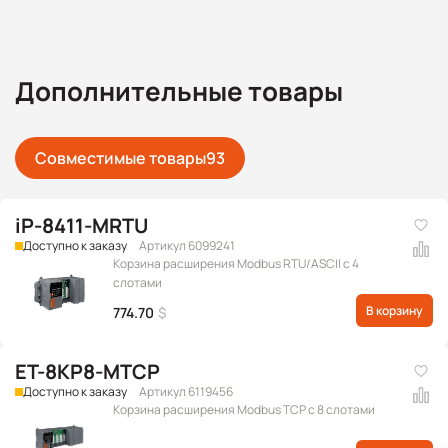
Дополнительные товары
Совместимые товары
93
iP-8411-MRTU
Доступно к заказу
Артикул 6099241
Корзина расширения Modbus RTU/ASCII с 4
слотами
В корзину
774.70
$
ET-8KP8-MTCP
Доступно к заказу
Артикул 6119456
Корзина расширения Modbus TCP с 8 слотами