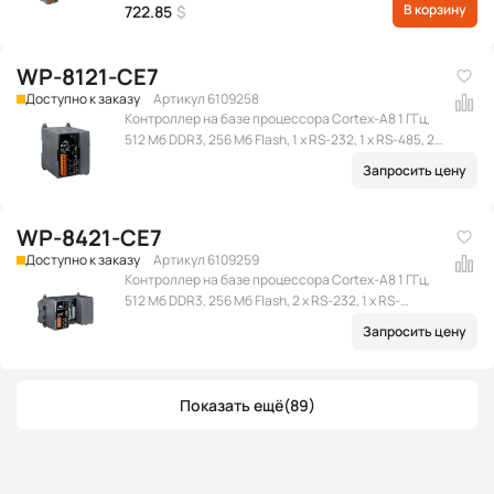
В корзину
722.85
$
WP-8121-CE7
Доступно к заказу
Артикул 6109258
Контроллер на базе процессора Cortex-A8 1 ГГц,
512 Мб DDR3, 256 Мб Flash, 1 x RS-232, 1 x RS-485, 2 x
Ethernet (RJ-45), 2 x USB 2.0, microSD, 1 слот
Запросить цену
расширения, Win CE 7.0
WP-8421-CE7
Доступно к заказу
Артикул 6109259
Контроллер на базе процессора Cortex-A8 1 ГГц,
512 Мб DDR3, 256 Мб Flash, 2 x RS-232, 1 x RS-
232/485, 1 x RS-485, 2 x Ethernet (RJ-45), 2 x USB 2.0,
Запросить цену
microSD, 4 слота расширения, Win CE 7.0
Показать ещё
(89)