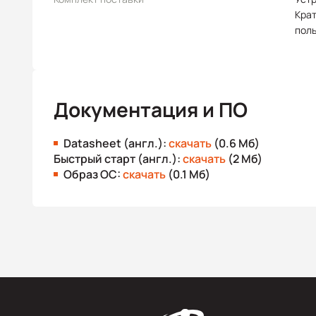
Крат
пол
Документация и ПО
Datasheet (англ.):
скачать
(0.6 Мб)
Быстрый старт (англ.):
скачать
(2 Мб)
Образ ОС:
скачать
(0.1 Мб)