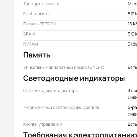
Тип карты памяти
Mic
Flash-память
512 
Память EEPROM
16 К
SRAM
512 
NVRAM
31 б
Память
Уникальный аппаратный номер (64 бит)
Есть
Светодиодные индикаторы
Светодиодные индикаторы
3 п
инд
7-сегментный светодиодный дисплей
5-р
инд
Кнопки управления
Есть
Требования к электропитанию