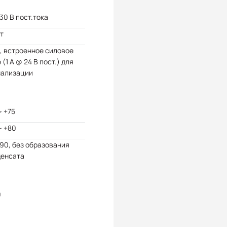
 30 В пост.тока
Вт
, встроенное силовое
 (1 А @ 24 В пост.) для
нализации
~ +75
~ +80
 90, без образования
денсата
0