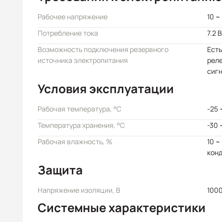
Рабочее напряжение
10 ~
Потребление тока
7.2 
Возможность подключения резервного
Есть
источника электропитания
реле
сиг
Условия эксплуатации
Рабочая температура, °C
-25 
Температура хранения, °C
-30 
Рабочая влажность, %
10 ~
кон
Защита
Напряжение изоляции, В
100
Системные характеристики