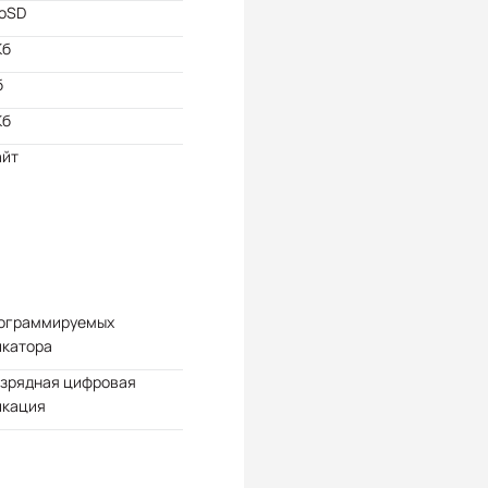
roSD
Кб
б
Kб
айт
рограммируемых
икатора
азрядная цифровая
икация