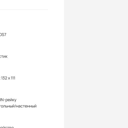
OS7
стик
 132 x 111
IN-рейку
тольный/настенный
ройство