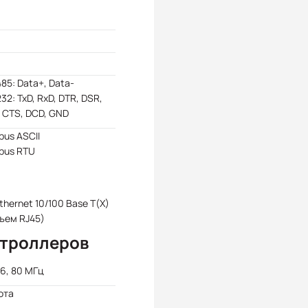
85: Data+, Data-
32: TxD, RxD, DTR, DSR,
 CTS, DCD, GND
us ASCII
bus RTU
Ethernet 10/100 Base T(X)
ъем RJ45)
нтроллеров
6, 80 МГц
ота