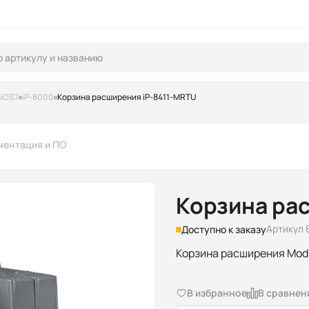
niOS7
iP-8000
Корзина расширения iP-8411-MRTU
ментация и ПО
Корзина ра
Артикул 
Доступно к заказу
Корзина расширения Modb
В избранное
В сравнен