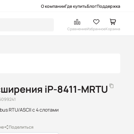
О компании
Где купить
Блог
Поддержка
Сравнение
Избранное
Корзина
сширения iP-8411-MRTU
6099241
us RTU/ASCII с 4 слотами
ие
Поделиться