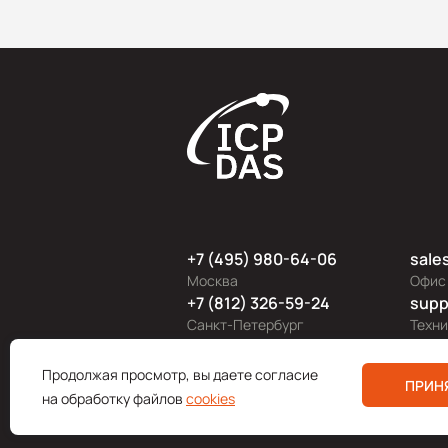
+7 (495) 980-64-06
sale
Москва
Офис
+7 (812) 326-59-24
supp
Санкт-Петербург
Техн
Продолжая просмотр, вы даете согласие
Поли
ПРИН
на обработку файлов
cookies
© 200