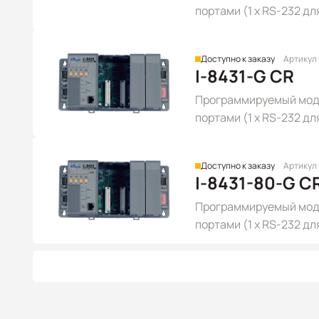
портами (1 x RS-232 для
RS-232), серого цвета
Доступно к заказу
Артикул
I-8431-G CR
Программируемый моду
портами (1 x RS-232 дл
портом Ethernet, серо
Доступно к заказу
Артикул
I-8431-80-G C
Программируемый моду
портами (1 x RS-232 дл
портом Ethernet, с ча