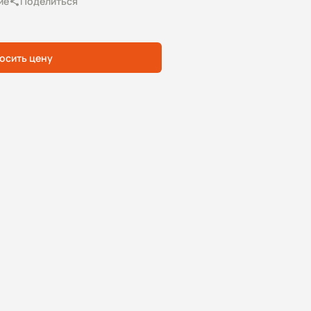
ие
Поделиться
осить цену