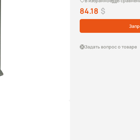
В избранное
В сравнен
84.18
$
Запр
Задать вопрос о товаре