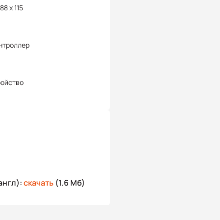
88 x 115
нтроллер
ройство
англ):
скачать
(1.6 Мб)