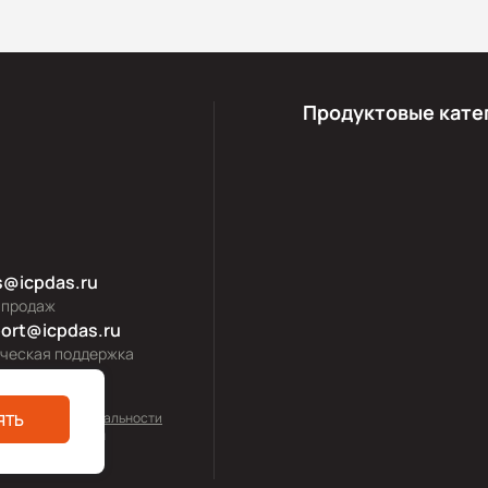
Продуктовые кате
s@icpdas.ru
 продаж
ort@icpdas.ru
ическая поддержка
тика конфиденциальности
ЯТЬ
0—2026 icpdas.ru