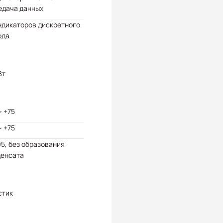
едача данных
ндикаторов дискретного
ода
Вт
~ +75
~ +75
95, без образования
денсата
стик