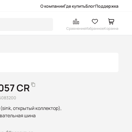
О компании
Где купить
Блог
Поддержка
Сравнение
Избранное
Корзина
057 CR
 6083200
(sink, открытый коллектор),
овательная шина