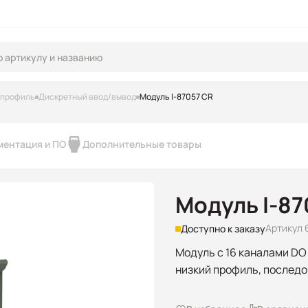
 профиль
Дискретный ввод/вывод
Модуль I-87057 CR
ментация и ПО
Дополнительные товары
Модуль I-87
Артикул
Доступно к заказу
Модуль с 16 каналами DO 
низкий профиль, послед