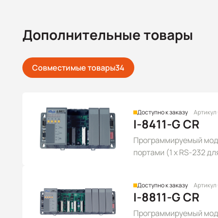
Дополнительные товары
Совместимые товары
34
Доступно к заказу
Артикул
I-8411-G CR
Программируемый моду
портами (1 x RS-232 для
RS-232), серого цвета
Доступно к заказу
Артикул
I-8811-G CR
Программируемый моду