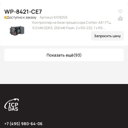
WP-8421-CE7
Доступно к заказу
Артикул 6109259
Контроллер на базе процессора Cortex-A8 1 ГГц,
512 Мб DDR3, 256 Мб Flash, 2 x RS-232, 1 x RS-
232/485, 1 x RS-485, 2 x Ethernet (RJ-45), 2 x USB 2.0,
Запросить цену
microSD, 4 слота расширения, Win CE 7.0
Показать ещё
(93)
+7 (495) 980-64-06