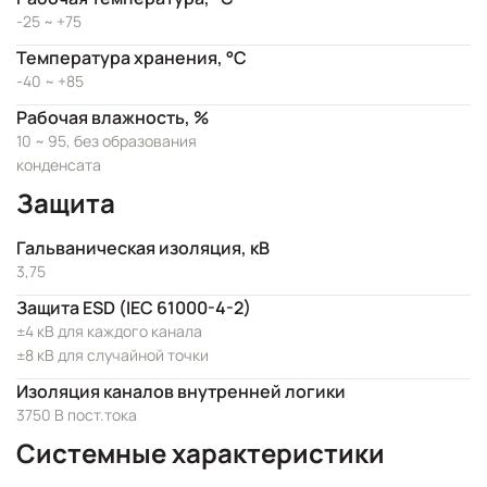
-25 ~ +75
Температура хранения, °C
-40 ~ +85
Рабочая влажность, %
10 ~ 95, без образования
конденсата
Защита
Гальваническая изоляция, кВ
3,75
Защита ESD (IEC 61000-4-2)
±4 кВ для каждого канала
±8 кВ для случайной точки
Изоляция каналов внутренней логики
3750 В пост.тока
Системные характеристики