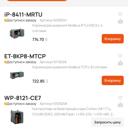
iP-8411-MRTU
Доступно к заказу
Артикул 6099241
Корзина расширения Modbus RTU/ASCII с 4
слотами
В корзину
774.70
$
ET-8KP8-MTCP
Доступно к заказу
Артикул 6119456
Корзина расширения Modbus TCP с 8 слотами
В корзину
722.85
$
WP-8121-CE7
Доступно к заказу
Артикул 6109258
Контроллер на базе процессора Cortex-A8 1 ГГц,
512 Мб DDR3, 256 Мб Flash, 1 x RS-232, 1 x RS-485, 2 x
Ethernet (RJ-45), 2 x USB 2.0, microSD, 1 слот
Запросить цену
расширения, Win CE 7.0