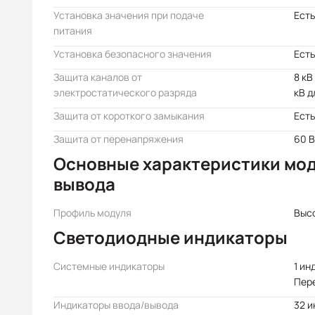
Установка значения при подаче
Есть
питания
Установка безопасного значения
Есть
Защита каналов от
8 кВ
электростатического разряда
кВ д
Защита от короткого замыкания
Есть
Защита от перенапряжения
60 В
Основные характеристики мод
вывода
Профиль модуля
Выс
Светодиодные индикаторы
Системные индикаторы
1 ин
Пер
Индикаторы ввода/вывода
32 и