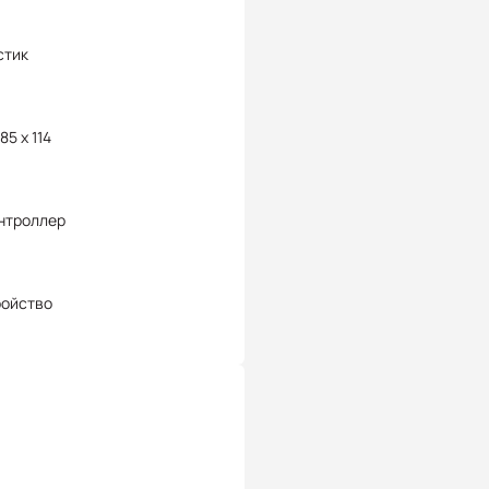
стик
85 x 114
нтроллер
ройство