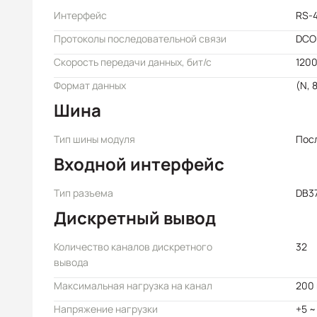
Интерфейс
RS-
Протоколы последовательной связи
DCO
Скорость передачи данных, бит/с
1200
Формат данных
(N, 8
Шина
Тип шины модуля
Пос
Входной интерфейс
Тип разъема
DB37
Дискретный вывод
Количество каналов дискретного
32
вывода
Максимальная нагрузка на канал
200
Напряжение нагрузки
+5 ~