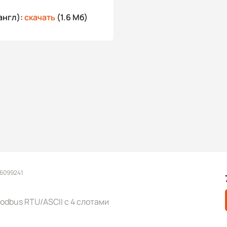
англ):
скачать
(1.6 Мб)
 6099241
dbus RTU/ASCII с 4 слотами