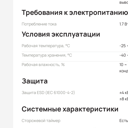
выв
Требования к электропитанию
Потребление тока
1.7 В
Условия эксплуатации
Рабочая температура, °C
-25 
Температура хранения, °C
-40 
Рабочая влажность, %
10 ~
кон
Защита
Защита ESD (IEC 61000-4-2)
±4 к
±8 к
Системные характеристики
Сторожевой таймер
Есть