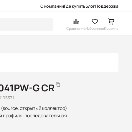
О компании
Где купить
Блог
Поддержка
Сравнение
Избранное
Корзина
7041PW-G CR
6105331
 (source, открытый коллектор)
ый профиль, последовательная