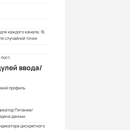
 для каждого канала, 16
ля случайной точки
 пост.
улей ввода/
окий профиль
дикатор Питание/
едача данных
ндикатора дискретного