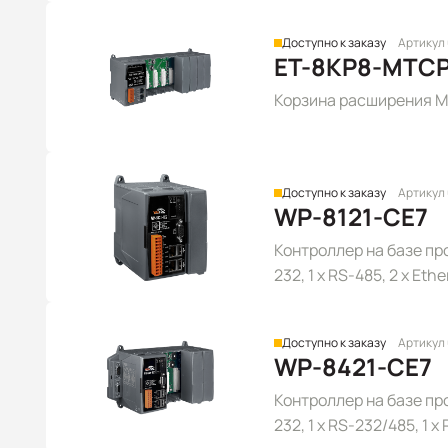
Доступно к заказу
Артикул
ET-8KP8-MTC
Корзина расширения M
Доступно к заказу
Артикул
WP-8121-CE7
Контроллер на базе про
232, 1 x RS-485, 2 x Eth
CE 7.0
Доступно к заказу
Артикул
WP-8421-CE7
Контроллер на базе про
232, 1 x RS-232/485, 1 x