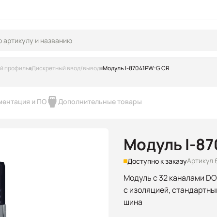
ий профиль
Дискретный ввод/вывод
Модуль I-87041PW-G CR
ментация и ПО
Дополнительные товары
Модуль I-8
Артикул 
Доступно к заказу
Модуль с 32 каналами DO
с изоляцией, стандартн
шина