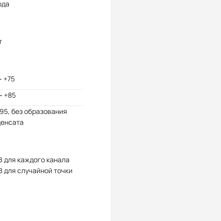
ода
т
~ +75
~ +85
 95, без образования
денсата
В для каждого канала
В для случайной точки