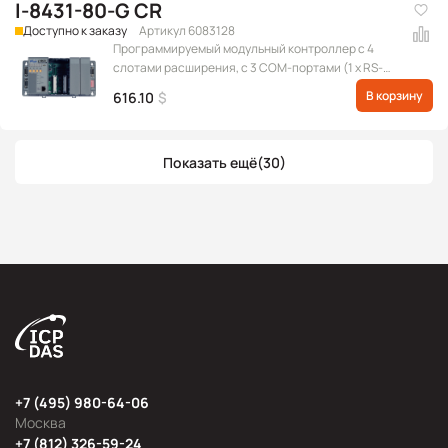
I-8431-80-G CR
Доступно к заказу
Артикул 6083128
Программируемый модульный контроллер с 4
слотами расширения, с 3 COM-портами (1 x RS-
232 для обновления прошивки, 1 x RS-232/RS-485, 1
В корзину
616.10
$
x RS-232) и портом Ethernet, с частотой
процессора 80 МГц, серого цвета
Показать ещё
(30)
+7 (495) 980-64-06
Москва
+7 (812) 326-59-24