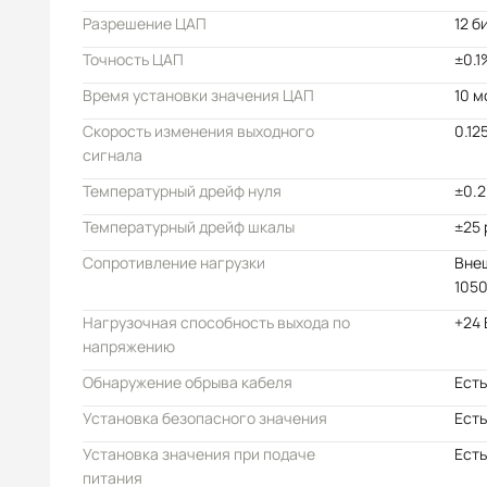
Разрешение ЦАП
12 б
Точность ЦАП
±0.1
Время установки значения ЦАП
10 м
Скорость изменения выходного
0.12
сигнала
Температурный дрейф нуля
±0.2
Температурный дрейф шкалы
±25
Сопротивление нагрузки
Внеш
105
Нагрузочная способность выхода по
+24 
напряжению
Обнаружение обрыва кабеля
Есть
Установка безопасного значения
Есть
Установка значения при подаче
Есть
питания