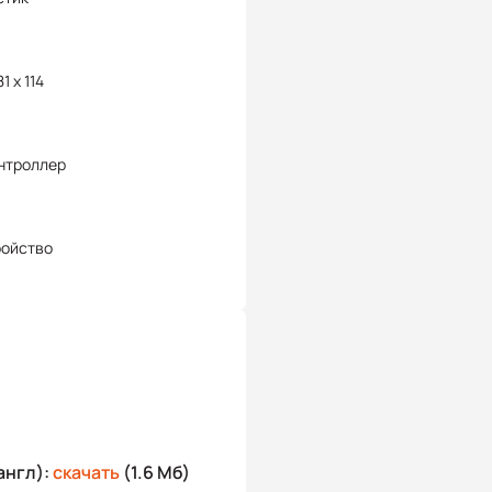
81 x 114
нтроллер
ройство
англ):
скачать
(1.6 Мб)