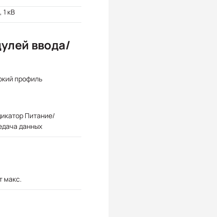
, 1 кВ
улей ввода/
окий профиль
дикатор Питание/
едача данных
Вт макс.