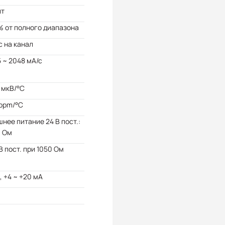
ит
% от полного диапазона
с на канал
5 ~ 2048 мА/с
 мкВ/°C
 ppm/°C
нее питание 24 В пост.:
0 Ом
В пост. при 1050 Ом
, +4 ~ +20 мА