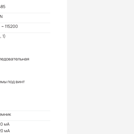
485
N
 ~ 115200
, 1)
ледовательная
ммы под винт
емник
20 мА
20 мА