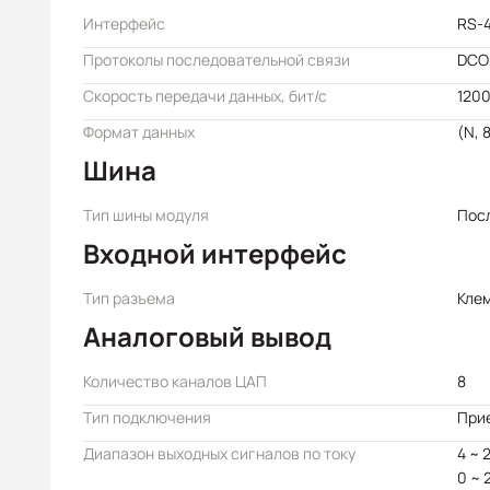
Интерфейс
RS-
Протоколы последовательной связи
DCO
Скорость передачи данных, бит/с
1200
Формат данных
(N, 8
Шина
Тип шины модуля
Пос
Входной интерфейс
Тип разъема
Кле
Аналоговый вывод
Количество каналов ЦАП
8
Тип подключения
При
Диапазон выходных сигналов по току
4 ~ 
0 ~ 