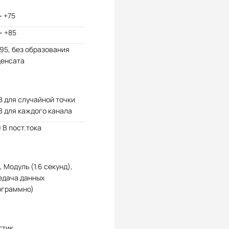
~ +75
~ +85
 95, без образования
денсата
В для случайной точки
В для каждого канала
 В пост.тока
, Модуль (1.6 секунд),
едача данных
ограммно)
стик