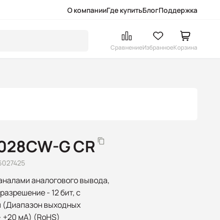
О компании
Где купить
Блог
Поддержка
Сравнение
Избранное
Корзина
7028CW-G CR
6027425
аналами аналогового вывода,
азрешение - 12 бит, с
 (Диапазон выходных
~ +20 мА) (RoHS)