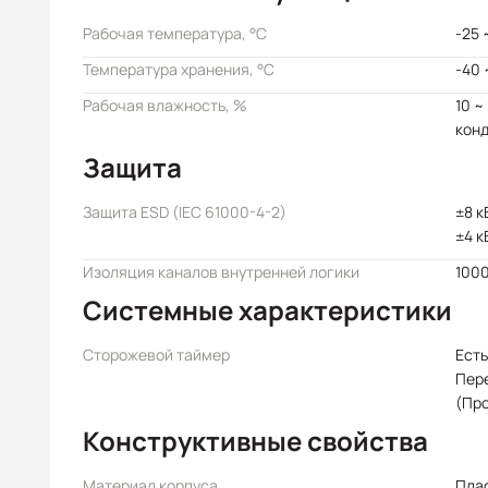
Рабочая температура, °C
-25 
Температура хранения, °C
-40 
Рабочая влажность, %
10 ~
кон
Защита
Защита ESD (IEC 61000-4-2)
±8 к
±4 к
Изоляция каналов внутренней логики
1000
Системные характеристики
Сторожевой таймер
Есть
Пер
(Пр
Конструктивные свойства
Материал корпуса
Пла