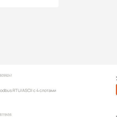
 6099241
dbus RTU/ASCII с 4 слотами
 6119456