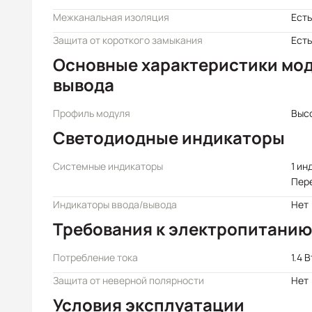
Межканальная изоляция
Есть
Защита от короткого замыкания
Есть
Основные характеристики мод
вывода
Профиль модуля
Выс
Светодиодные индикаторы
Системные индикаторы
1 ин
Пер
Индикаторы ввода/вывода
Нет
Требования к электропитанию
Потребление тока
1.4 
Защита от неверной полярности
Нет
Условия эксплуатации