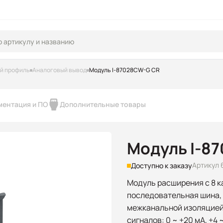
ий профиль
Аналоговый вывод
Модуль I-87028CW-G CR
ментация и ПО
Дополнительные товары
Модуль I-8
Артикул 
Доступно к заказу
Модуль расширения с 8 к
последовательная шина, р
межканальной изоляцией
сигналов: 0 ~ +20 мА, +4 