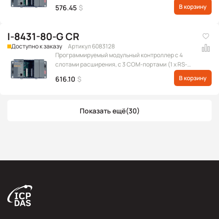
232 для обновления прошивки, 1 x RS-232/RS-485, 1
В корзину
576.45
$
x RS-232) и портом Ethernet, серого цвета
I-8431-80-G CR
Доступно к заказу
Артикул 6083128
Программируемый модульный контроллер с 4
слотами расширения, с 3 COM-портами (1 x RS-
232 для обновления прошивки, 1 x RS-232/RS-485, 1
В корзину
616.10
$
x RS-232) и портом Ethernet, с частотой
процессора 80 МГц, серого цвета
Показать ещё
(30)