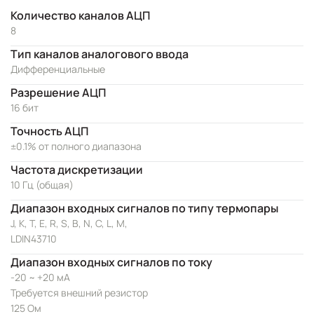
Количество каналов АЦП
8
Тип каналов аналогового ввода
Дифференциальные
Разрешение АЦП
16 бит
Точность АЦП
±0.1% от полного диапазона
Частота дискретизации
10 Гц (общая)
Диапазон входных сигналов по типу термопары
J, K, T, E, R, S, B, N, C, L, M,
LDIN43710
Диапазон входных сигналов по току
-20 ~ +20 мА
Требуется внешний резистор
125 Ом