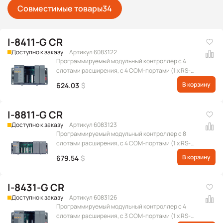
Совместимые товары
34
I-8411-G CR
Доступно к заказу
Артикул 6083122
Программируемый модульный контроллер с 4
слотами расширения, с 4 COM-портами (1 x RS-
232 для обновления прошивки, 1 x RS-485, 1 x RS-
В корзину
624.03
$
232/RS-485, 1 x RS-232), серого цвета
I-8811-G CR
Доступно к заказу
Артикул 6083123
Программируемый модульный контроллер с 8
слотами расширения, с 4 COM-портами (1 x RS-
232 для обновления прошивки, 1 x RS-485, 1 x RS-
В корзину
679.54
$
232/RS-485, 1 x RS-232), серого цвета
I-8431-G CR
Доступно к заказу
Артикул 6083126
Программируемый модульный контроллер с 4
слотами расширения, с 3 COM-портами (1 x RS-