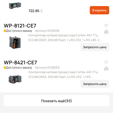
В корзину
722.85
$
WP-8121-CE7
Доступно к заказу
Артикул 6109258
Контроллер на базе процессора Cortex-A8 1 ГГц,
512 Мб DDR3, 256 Мб Flash, 1 x RS-232, 1 x RS-485, 2 x
Ethernet (RJ-45), 2 x USB 2.0, microSD, 1 слот
Запросить цену
расширения, Win CE 7.0
WP-8421-CE7
Доступно к заказу
Артикул 6109259
Контроллер на базе процессора Cortex-A8 1 ГГц,
512 Мб DDR3, 256 Мб Flash, 2 x RS-232, 1 x RS-
232/485, 1 x RS-485, 2 x Ethernet (RJ-45), 2 x USB 2.0,
Запросить цену
microSD, 4 слота расширения, Win CE 7.0
Показать ещё
(93)