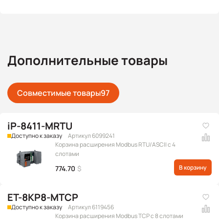
Дополнительные товары
Совместимые товары
97
iP-8411-MRTU
Доступно к заказу
Артикул 6099241
Корзина расширения Modbus RTU/ASCII с 4
слотами
В корзину
774.70
$
ET-8KP8-MTCP
Доступно к заказу
Артикул 6119456
Корзина расширения Modbus TCP с 8 слотами