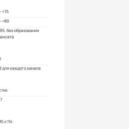
~ +75
~ +80
 95, без образования
денсата
0
В для каждого канала
стик
37
85 x 114