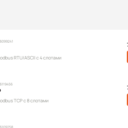
 6099241
dbus RTU/ASCII с 4 слотами
 6119456
P
odbus TCP с 8 слотами
 6109258