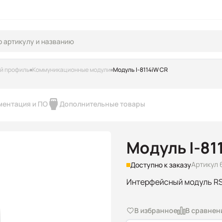
ий профиль
Коммуникационные модули
Модуль I-8114iW CR
ментация и ПО
Дополнительные товары
Модуль I-81
Артикул 
Доступно к заказу
Интерфейсный модуль RS-
В избранное
В сравнен