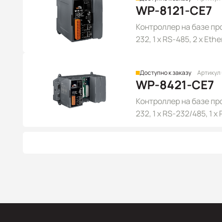
WP-8121-CE7
Контроллер на базе про
232, 1 x RS-485, 2 x Eth
CE 7.0
Доступно к заказу
Артикул
WP-8421-CE7
Контроллер на базе про
232, 1 x RS-232/485, 1 x
расширения, Win CE 7.