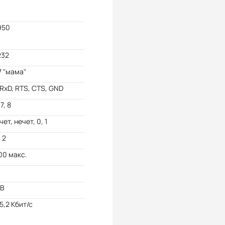
950
232
 "мама"
 RxD, RTS, CTS, GND
 7, 8
чет, нечет, 0, 1
, 2
00 макс.
кВ
15,2 Кбит/с