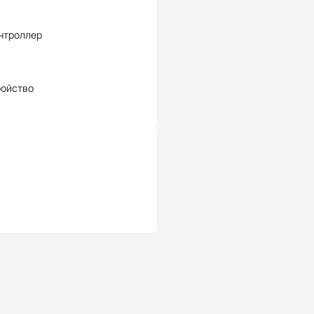
нтроллер
ройство