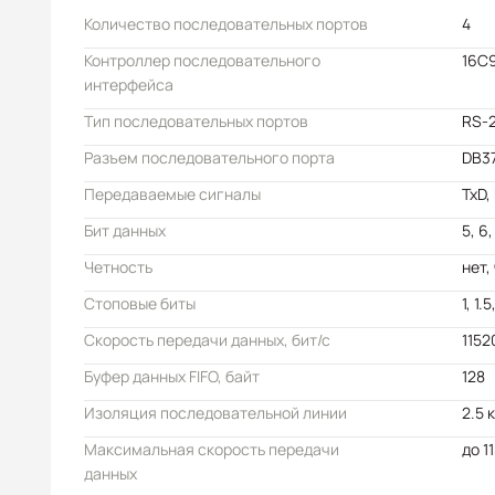
Количество последовательных портов
4
Контроллер последовательного
16C
интерфейса
Тип последовательных портов
RS-
Разъем последовательного порта
DB37
Передаваемые сигналы
TxD,
Бит данных
5, 6,
Четность
нет, 
Стоповые биты
1, 1.5
Скорость передачи данных, бит/с
1152
Буфер данных FIFO, байт
128
Изоляция последовательной линии
2.5 
Максимальная скорость передачи
до 1
данных