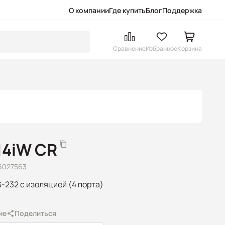
О компании
Где купить
Блог
Поддержка
Сравнение
Избранное
Корзина
14iW CR
6027563
232 с изоляцией (4 порта)
ие
Поделиться