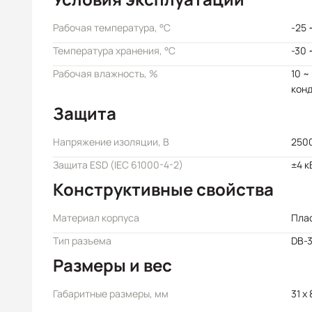
Рабочая температура, °C
-25 
Температура хранения, °C
-30 
Рабочая влажность, %
10 ~
кон
Защита
Напряжение изоляции, В
250
Защита ESD (IEC 61000-4-2)
±4 к
Конструктивные свойства
Материал корпуса
Пла
Тип разъема
DB-
Размеры и вес
Габаритные размеры, мм
31 x 