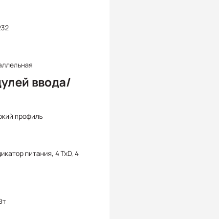
232
аллельная
улей ввода/
окий профиль
дикатор питания, 4 TxD, 4
Вт