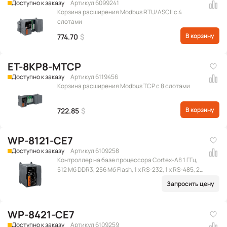
Доступно к заказу
Артикул 6099241
Корзина расширения Modbus RTU/ASCII с 4
слотами
В корзину
774.70
$
ET-8KP8-MTCP
Доступно к заказу
Артикул 6119456
Корзина расширения Modbus TCP с 8 слотами
В корзину
722.85
$
WP-8121-CE7
Доступно к заказу
Артикул 6109258
Контроллер на базе процессора Cortex-A8 1 ГГц,
512 Мб DDR3, 256 Мб Flash, 1 x RS-232, 1 x RS-485, 2 x
Ethernet (RJ-45), 2 x USB 2.0, microSD, 1 слот
Запросить цену
расширения, Win CE 7.0
WP-8421-CE7
Доступно к заказу
Артикул 6109259