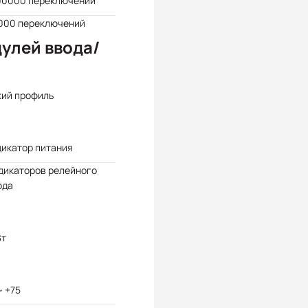
00000 переключений
000 переключений
улей ввода/
кий профиль
дикатор питания
дикаторов релейного
ода
Вт
~ +75