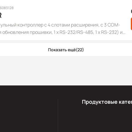
 6083128
R
льный контроллер с 4 слотами расширения, с 3 COM-
я обновления прошивки, 1 x RS-232/RS-485, 1 x RS-232) и
стотой процессора 80 МГц, серого цвета
Показать ещё
(22)
Продуктовые кате