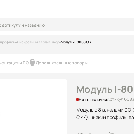
 профиль
Дискретный ввод/вывод
Модуль I-8068 CR
ментация и ПО
Дополнительные товары
Модуль I-8
Артикул 6083
Нет в наличии
Модуль с 8 каналами DO (
C × 4), низкий профиль, 