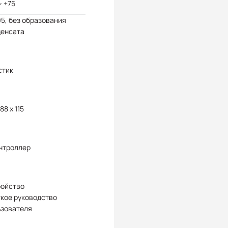
~ +75
95, без образования
денсата
стик
88 x 115
нтроллер
ройство
кое руководство
ьзователя