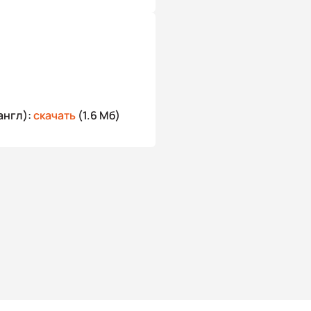
англ):
скачать
(1.6 Мб)