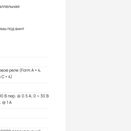
аллельная
ммы под винт
вое реле (Form A × 4,
 C × 4)
110 В пер. @ 0.5 А; 0 ~ 30 В
. @ 1 А