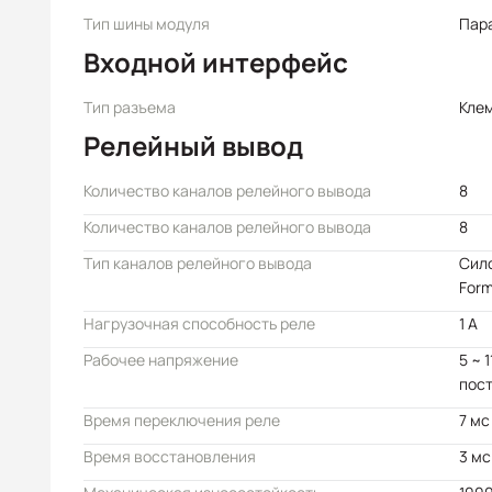
Тип шины модуля
Пар
Входной интерфейс
Тип разъема
Кле
Релейный вывод
Количество каналов релейного вывода
8
Количество каналов релейного вывода
8
Тип каналов релейного вывода
Сило
Form
Нагрузочная способность реле
1 А
Рабочее напряжение
5 ~ 
пост
Время переключения реле
7 мс
Время восстановления
3 мс