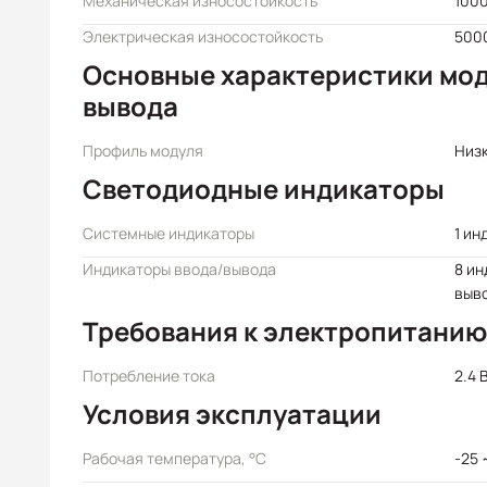
Механическая износостойкость
100
Электрическая износостойкость
500
Основные характеристики мод
вывода
Профиль модуля
Низ
Светодиодные индикаторы
Системные индикаторы
1 ин
Индикаторы ввода/вывода
8 ин
выв
Требования к электропитанию
Потребление тока
2.4 
Условия эксплуатации
Рабочая температура, °C
-25 