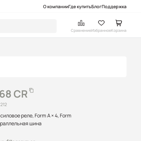
О компании
Где купить
Блог
Поддержка
Сравнение
Избранное
Корзина
068 CR
212
силовое реле, Form A × 4, Form
параллельная шина