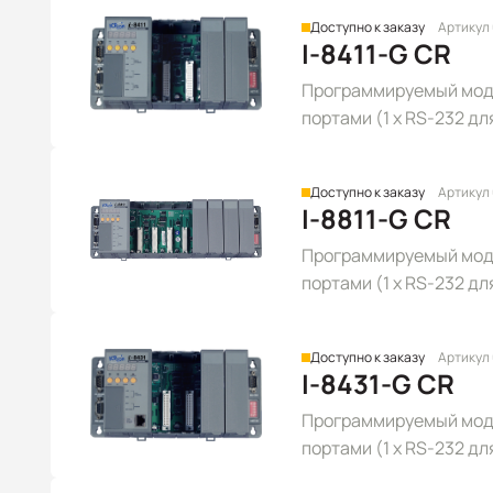
Доступно к заказу
Артикул
I-8411-G CR
Программируемый моду
портами (1 x RS-232 для
RS-232), серого цвета
Доступно к заказу
Артикул
I-8811-G CR
Программируемый моду
портами (1 x RS-232 для
RS-232), серого цвета
Доступно к заказу
Артикул
I-8431-G CR
Программируемый моду
портами (1 x RS-232 дл
портом Ethernet, серо