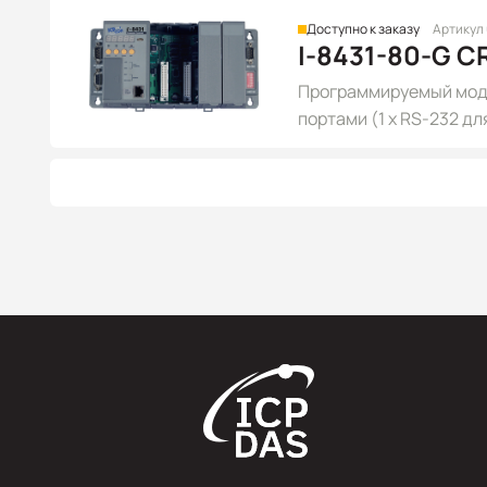
Доступно к заказу
Артикул
I-8431-80-G C
Программируемый моду
портами (1 x RS-232 дл
портом Ethernet, с ча