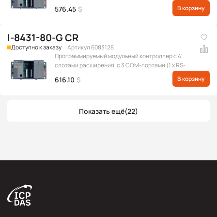
232 для обновления прошивки, 1 x RS-232/RS-485, 1
В корзину
576.45
$
x RS-232) и портом Ethernet, серого цвета
I-8431-80-G CR
Доступно к заказу
Артикул 6083128
Программируемый модульный контроллер с 4
слотами расширения, с 3 COM-портами (1 x RS-
232 для обновления прошивки, 1 x RS-232/RS-485, 1
В корзину
616.10
$
x RS-232) и портом Ethernet, с частотой
процессора 80 МГц, серого цвета
Показать ещё
(22)