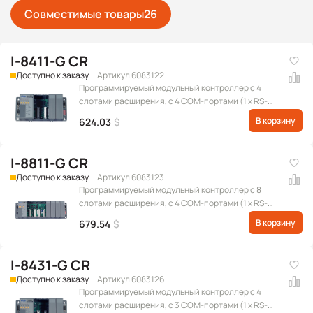
Совместимые товары
26
I-8411-G CR
Доступно к заказу
Артикул 6083122
Программируемый модульный контроллер с 4
слотами расширения, с 4 COM-портами (1 x RS-
232 для обновления прошивки, 1 x RS-485, 1 x RS-
В корзину
624.03
$
232/RS-485, 1 x RS-232), серого цвета
I-8811-G CR
Доступно к заказу
Артикул 6083123
Программируемый модульный контроллер с 8
слотами расширения, с 4 COM-портами (1 x RS-
232 для обновления прошивки, 1 x RS-485, 1 x RS-
В корзину
679.54
$
232/RS-485, 1 x RS-232), серого цвета
I-8431-G CR
Доступно к заказу
Артикул 6083126
Программируемый модульный контроллер с 4
слотами расширения, с 3 COM-портами (1 x RS-