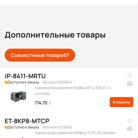
Дополнительные товары
Совместимые товары
97
iP-8411-MRTU
Доступно к заказу
Артикул 6099241
Корзина расширения Modbus RTU/ASCII с 4
слотами
В корзину
774.70
$
ET-8KP8-MTCP
Доступно к заказу
Артикул 6119456
Корзина расширения Modbus TCP с 8 слотами