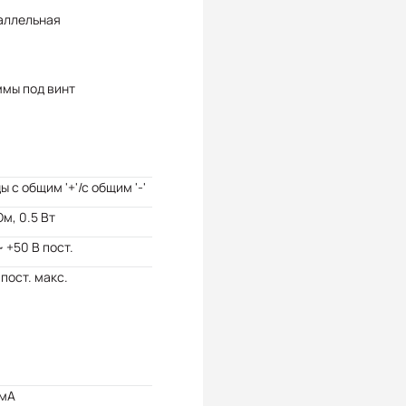
аллельная
ммы под винт
ы с общим '+'/с общим '-'
Ом, 0.5 Вт
~ +50 В пост.
 пост. макс.
 мА