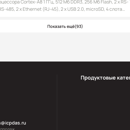
цессора Cortex-A8 1 ГГц, 512 Мб DDR3, 256 Мб Flash, 2 x RS-
 RS-485, 2 x Ethernet (RJ-45), 2 x USB 2.0, microSD, 4 слота
0
Показать ещё
(93)
Продуктовые кате
s@icpdas.ru
 продаж