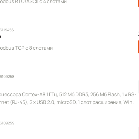
dbus RTU/ASCII с 4 слотами
 6119456
P
odbus TCP с 8 слотами
 6109258
цессора Cortex-A8 1 ГГц, 512 Мб DDR3, 256 Мб Flash, 1 x RS-
ernet (RJ-45), 2 x USB 2.0, microSD, 1 слот расширения, Win
 6109259