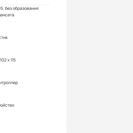
95, без образования
денсата
стик
102 x 115
нтроллер
ройство