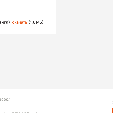
англ):
скачать
(1.6 Мб)
 6099241