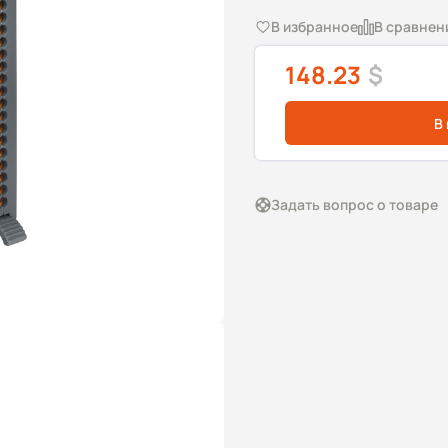
В избранное
В сравнен
148.23
$
В
Задать вопрос о товаре