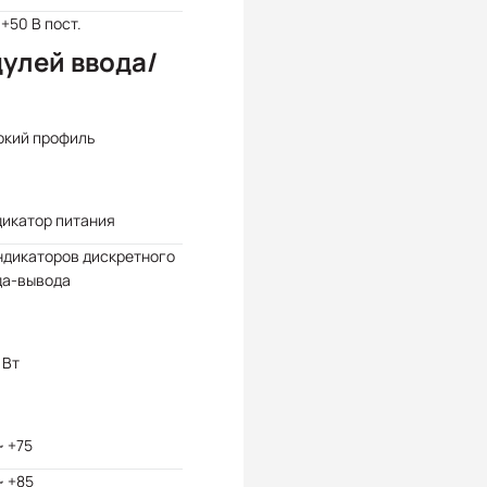
 +50 В пост.
улей ввода/
окий профиль
дикатор питания
ндикаторов дискретного
да-вывода
 Вт
~ +75
~ +85