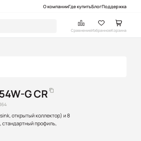
О компании
Где купить
Блог
Поддержка
Сравнение
Избранное
Корзина
054W-G CR
364
sink, открытый коллектор) и 8
й), стандартный профиль,