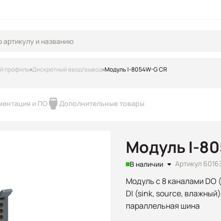
ий профиль
Дискретный ввод/вывод
Модуль I-8054W-G CR
ментация и ПО
Дополнительные товары
Модуль I-8
Артикул 6016
В наличии
Модуль с 8 каналами DO (
DI (sink, source, влажны
параллельная шина