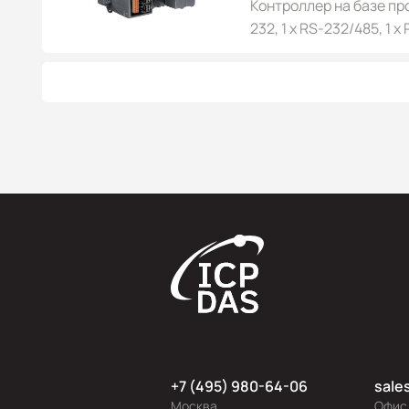
Контроллер на базе про
232, 1 x RS-232/485, 1 x
расширения, Win CE 7.
+7 (495) 980-64-06
sale
Москва
Офис