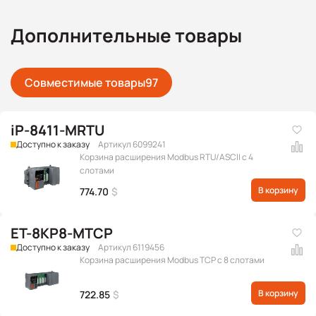
Дополнительные товары
Совместимые товары
97
iP-8411-MRTU
Доступно к заказу
Артикул 6099241
Корзина расширения Modbus RTU/ASCII с 4
слотами
В корзину
774.70
$
ET-8KP8-MTCP
Доступно к заказу
Артикул 6119456
Корзина расширения Modbus TCP с 8 слотами
В корзину
722.85
$