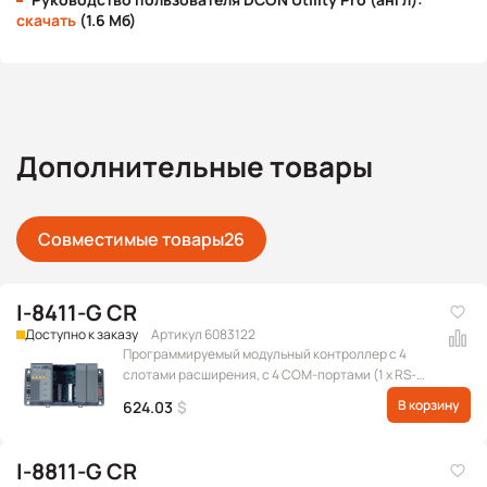
скачать
(1.6 Мб)
Дополнительные товары
Совместимые товары
26
I-8411-G CR
Доступно к заказу
Артикул 6083122
Программируемый модульный контроллер с 4
слотами расширения, с 4 COM-портами (1 x RS-
232 для обновления прошивки, 1 x RS-485, 1 x RS-
В корзину
624.03
$
232/RS-485, 1 x RS-232), серого цвета
I-8811-G CR