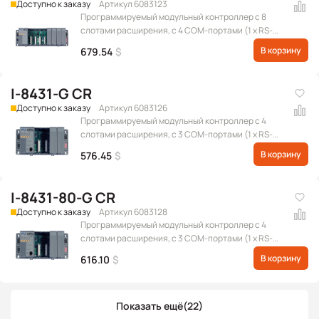
Доступно к заказу
Артикул 6083123
Программируемый модульный контроллер с 8
слотами расширения, с 4 COM-портами (1 x RS-
232 для обновления прошивки, 1 x RS-485, 1 x RS-
В корзину
679.54
$
232/RS-485, 1 x RS-232), серого цвета
I-8431-G CR
Доступно к заказу
Артикул 6083126
Программируемый модульный контроллер с 4
слотами расширения, с 3 COM-портами (1 x RS-
232 для обновления прошивки, 1 x RS-232/RS-485, 1
В корзину
576.45
$
x RS-232) и портом Ethernet, серого цвета
I-8431-80-G CR
Доступно к заказу
Артикул 6083128
Программируемый модульный контроллер с 4
слотами расширения, с 3 COM-портами (1 x RS-
232 для обновления прошивки, 1 x RS-232/RS-485, 1
В корзину
616.10
$
x RS-232) и портом Ethernet, с частотой
процессора 80 МГц, серого цвета
Показать ещё
(22)