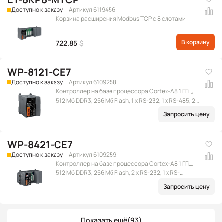
Доступно к заказу
Артикул 6119456
Корзина расширения Modbus TCP с 8 слотами
В корзину
722.85
$
WP-8121-CE7
Доступно к заказу
Артикул 6109258
Контроллер на базе процессора Cortex-A8 1 ГГц,
512 Мб DDR3, 256 Мб Flash, 1 x RS-232, 1 x RS-485, 2 x
Ethernet (RJ-45), 2 x USB 2.0, microSD, 1 слот
Запросить цену
расширения, Win CE 7.0
WP-8421-CE7
Доступно к заказу
Артикул 6109259
Контроллер на базе процессора Cortex-A8 1 ГГц,
512 Мб DDR3, 256 Мб Flash, 2 x RS-232, 1 x RS-
232/485, 1 x RS-485, 2 x Ethernet (RJ-45), 2 x USB 2.0,
Запросить цену
microSD, 4 слота расширения, Win CE 7.0
Показать ещё
(93)