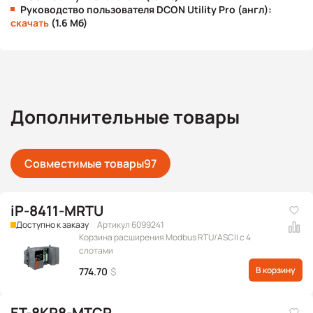
Руководство пользователя DCON Utility Pro (англ):
скачать
(1.6 Мб)
Дополнительные товары
Совместимые товары
97
iP-8411-MRTU
Доступно к заказу
Артикул 6099241
Корзина расширения Modbus RTU/ASCII с 4
слотами
В корзину
774.70
$
ET-8KP8-MTCP