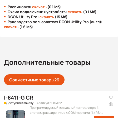
Распиновка:
скачать
(0.1 Мб)
Схема подключения устройств:
скачать
(0.1 Мб)
DCON Utility Pro:
скачать
(15 Мб)
Руководство пользователя DCON Utility Pro (англ):
скачать
(1.6 Мб)
Дополнительные товары
Совместимые товары
26
I-8411-G CR
Доступно к заказу
Артикул 6083122
Программируемый модульный контроллер с 4
слотами расширения, с 4 COM-портами (1 x RS-
232 для обновления прошивки, 1 x RS-485, 1 x RS-