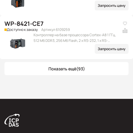
Ethernet (RJ-45), 2 x USB 2.0, microSD, 1 слот
Запросить цену
расширения, Win CE 7.0
WP-8421-CE7
Доступно к заказу
Артикул 6109259
Контроллер на базе процессора Cortex-A8 1 ГГц,
512 Мб DDR3, 256 Мб Flash, 2 x RS-232, 1 x RS-
232/485, 1 x RS-485, 2 x Ethernet (RJ-45), 2 x USB 2.0,
Запросить цену
microSD, 4 слота расширения, Win CE 7.0
Показать ещё
(93)