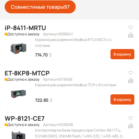
Совместимые товары
97
iP-8411-MRTU
Доступно к заказу
Артикул 6099241
Корзина расширения Modbus RTU/ASCII с 4
слотами
В корзину
774.70
$
ET-8KP8-MTCP
Доступно к заказу
Артикул 6119456
Корзина расширения Modbus TCP с 8 слотами
В корзину
722.85
$
WP-8121-CE7
Доступно к заказу
Артикул 6109258
Контроллер на базе процессора Cortex-A8 1 ГГц,
512 Мб DDR3, 256 Мб Flash, 1 x RS-232, 1 x RS-485, 2 x