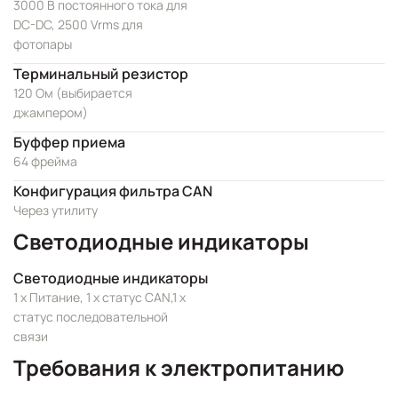
3000 В постоянного тока для
DC-DC, 2500 Vrms для
фотопары
Терминальный резистор
120 Ом (выбирается
джампером)
Буффер приема
64 фрейма
Конфигурация фильтра CAN
Через утилиту
Светодиодные индикаторы
Светодиодные индикаторы
1 x Питание, 1 x статус CAN,1 x
статус последовательной
связи
Требования к электропитанию