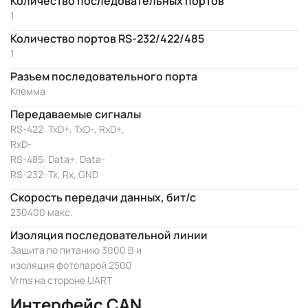
Количество последовательных портов
1
Количество портов RS-232/422/485
1
Разъем последовательного порта
Клемма
Передаваемые сигналы
RS-422: TxD+, TxD-, RxD+,
RxD-
RS-485: Data+, Data-
RS-232: Tx, Rx, GND
Скорость передачи данных, бит/с
230400 макс.
Изоляция последовательной линии
Защита по питанию 3000 В и
изоляция фотопарой 2500
Vrms на стороне UART
Интерфейс CAN