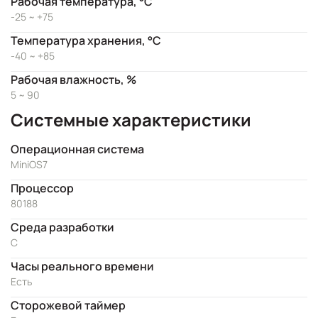
Рабочая температура, °C
-25 ~ +75
Температура хранения, °C
-40 ~ +85
Рабочая влажность, %
5 ~ 90
Системные характеристики
Операционная система
MiniOS7
Процессор
80188
Cреда разработки
C
Часы реального времени
Есть
Сторожевой таймер