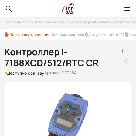
Главная
Каталог
Программируемые контроллеры
Компактные контроллер
Основная информация
Характеристики
Документация и ПО
Доп
Контроллер I-
7188XCD/512/RTC CR
Артикул 1172284
Доступно к заказу