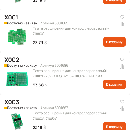
23.18
$
X001
Доступно к заказу
Артикул 5001685
Плата расширения для контроллеров серии I-
7188XC
В корзину
23.79
$
X002
Доступно к заказу
Артикул 5001686
Плата расширения для контроллеров серий I-
7188XB/XC/EX/EG, μPAC-7186EX/EG/FD/SM
В корзину
53.68
$
X003
Доступно к заказу
Артикул 5001687
Плата расширения для контроллеров серий I-
7188XA, 7188XC
В корзину
23.18
$