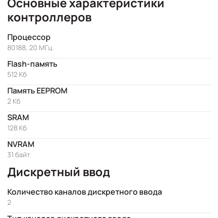
Основные характеристики
контроллеров
Процессор
80188, 20 МГц
Flash-память
512 Кб
Память EEPROM
2 Кб
SRAM
128 Кб
NVRAM
31 байт
Дискретный ввод
Количество каналов дискретного ввода
2