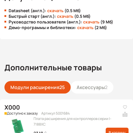
Datasheet (англ.):
скачать
(0.5 Мб)
Быстрый старт (англ.):
скачать
(0.5 Мб)
Руководство пользователя (англ.):
скачать
(9 Мб)
Демо-программы и библиотеки:
скачать
(2 Мб)
Дополнительные товары
Модули расширения
25
Аксессуары
2
X000
Доступно к заказу
Артикул 5001684
Плата расширения для контроллеров серии I-
7188XC
В корзину