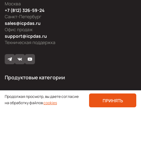
Москва
+7 (812) 326-59-24
Санкт-Петербург
sales@icpdas.ru
Офис продаж
support@icpdas.ru
Техническая поддержка
Продуктовые категории
Блог
Продолжая просмотр, вы даете согласие
ПРИНЯТЬ
на обработку файлов
cookies
Мероприятия
Новости продукции
Технологии
Применения
Каталоги
Видео