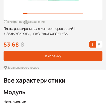
В избранное
В сравнение
Плата расширения для контроллеров серий I-
7188XB/XC/EX/EG, μPAC-7186EX/EG/FD/SM
53.68
$
В корзину
Задать вопрос о товаре
Все характеристики
Модуль
Назначение