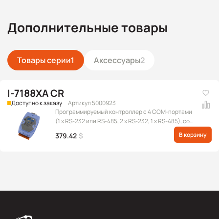
Дополнительные товары
Товары серии
1
Аксессуары
2
I-7188XA CR
Доступно к заказу
Артикул 5000923
Программируемый контроллер с 4 COM-портами
(1 x RS-232 или RS-485, 2 x RS-232, 1 x RS-485), со
слотом для мезонинного модуля
В корзину
379.42
$