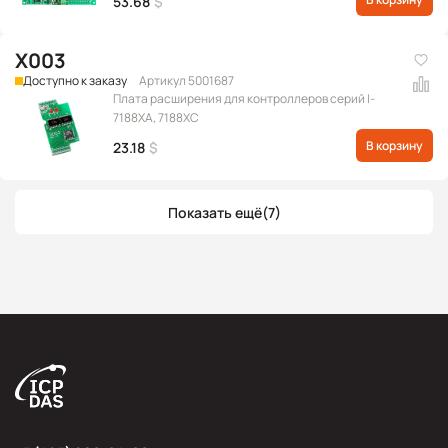
53.68
$
X003
Доступно к заказу
Артикул 5001687
Плата расширения для контроллеров серий I-
7188XA, 7188XC
В корзину
23.18
$
Показать ещё
(7)