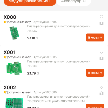
Модули расширения
11
Аксессуары
2
X000
Доступно к заказу
Артикул 5001684
Плата расширения для контроллеров серии I-
7188XC
В корзину
23.18
$
X001
Доступно к заказу
Артикул 5001685
Плата расширения для контроллеров серии I-
7188XC
В корзину
23.79
$
X002
Доступно к заказу
Артикул 5001686
Плата расширения для контроллеров серий I-
7188XB/XC/EX/EG, μPAC-7186EX/EG/FD/SM
В корзину