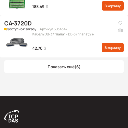
В корзину
188.49
$
CA-3720D
Доступно к заказу
Артикул 6034347
Кабель DB-37 "папа" - DB-37 "папа", 2 м
В корзину
42.70
$
Показать ещё
(6)