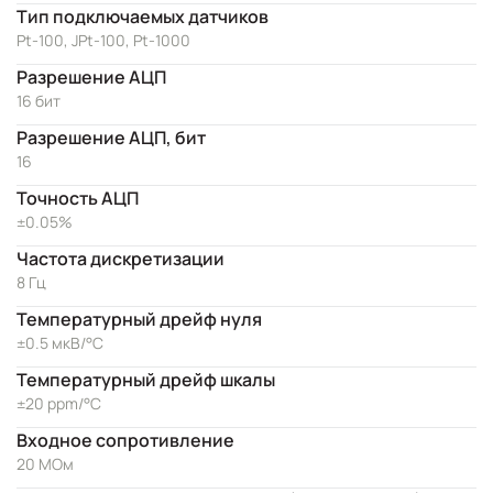
Тип подключаемых датчиков
Pt-100, JPt-100, Pt-1000
Разрешение АЦП
16 бит
Разрешение АЦП, бит
16
Точность АЦП
±0.05%
Частота дискретизации
8 Гц
Температурный дрейф нуля
±0.5 мкВ/°C
Температурный дрейф шкалы
±20 ppm/°C
Входное сопротивление
20 МОм