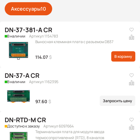
Аксессуары
10
DN-37-381-A CR
В наличии
Артикул 1154783
Выносная клеммная плата с разъемом DB37
В корзину
114.07
$
DN-37-A CR
В наличии
Артикул 1162395
Запросить цену
97.60
$
DN-RTD-M CR
Доступно к заказу
Артикул 6097664
Терминальная плата для модуля ввода
термосопротивлений (RTD), 8 каналов