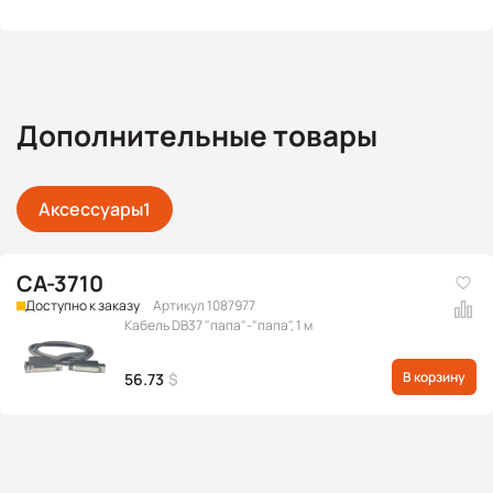
Дополнительные товары
Аксессуары
1
CA-3710
Доступно к заказу
Артикул 1087977
Кабель DB37 "папа"-"папа", 1 м
В корзину
56.73
$