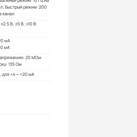
альный режим: 10 Гц на
л; Быстрый режим: 200
а канал
 ±2.5 В, ±5 В, ±10 В
20 мА
20 мА
напряжению: 20 МОм
оку: 135 Ом
, для +4 ~ +20 мА