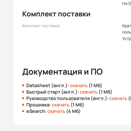
На D
Комплект поставки
Комплект поставки
Крат
пол
Уст
Документация и ПО
Datasheet (англ.):
скачать
(1 Мб)
Быстрый старт (англ.):
скачать
(1 Мб)
Руководство пользователя (англ.):
скачать
(
Прошивка:
скачать
(1 Мб)
eSearch:
скачать
(4 Мб)