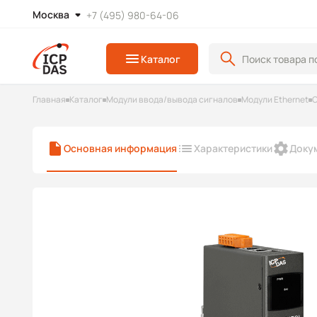
Москва
+7 (495) 980-64-06
Каталог
Главная
Каталог
Модули ввода/вывода сигналов
Модули Ethernet
С
Основная информация
Характеристики
Доку