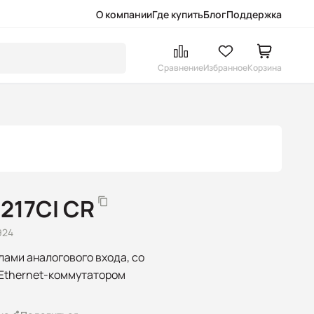
О компании
Где купить
Блог
Поддержка
Сравнение
Избранное
Корзина
217CI CR
924
лами аналогового входа, со
Ethernet-коммутатором