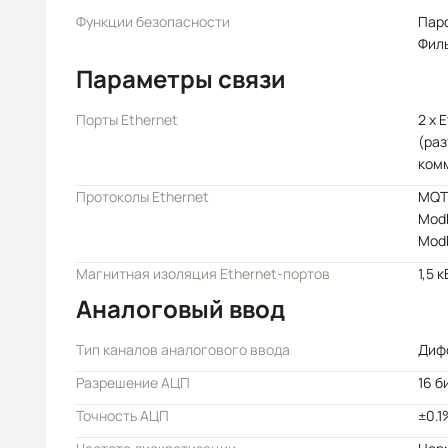
Функции безопасности
Пар
Филь
Параметры связи
Порты Ethernet
2 x 
(раз
ком
Протоколы Ethernet
MQT
Mod
Mod
Магнитная изоляция Ethernet-портов
1,5 к
Аналоговый ввод
Тип каналов аналогового ввода
Диф
Разрешение АЦП
16 б
Точность АЦП
±0.1