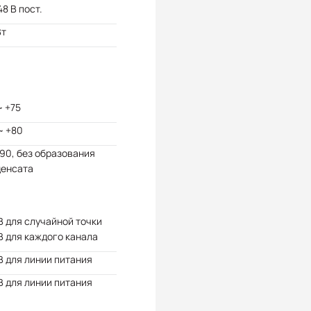
48 В пост.
Вт
~ +75
~ +80
 90, без образования
денсата
В для случайной точки
В для каждого канала
В для линии питания
В для линии питания