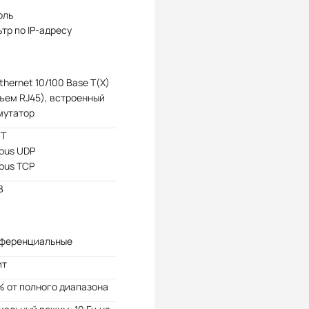
оль
тр по IP-адресу
Ethernet 10/100 Base T(X)
ъем RJ45), встроенный
мутатор
T
bus UDP
bus TCP
В
ференциальные
ит
% от полного диапазона