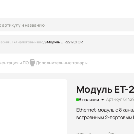
ерия ET
Аналоговый ввод
Модуль ET-2217CI CR
ментация и ПО
Дополнительные товары
Модуль ET-2
Артикул 6142
В наличии
Ethernet-модуль с 8 кана
встроенным 2-портовым 