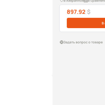
В избранное
В сравнен
897.92
$
В
Задать вопрос о товаре