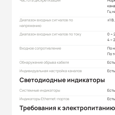
Частота дискретизации
Норм
кана
Гц н
Диапазон входных сигналов по
±1 В,
напряжению
Диапазон входных сигналов по току
0 ~ 
4 ~ 
Входное сопротивление
По 
По т
Обнаружение обрыва кабеля
Есть
Индивидуальная настройка каналов
Есть
Светодиодные индикаторы
Системные индикаторы
Есть
Индикаторы Ethernet-портов
Есть
Требования к электропитанию