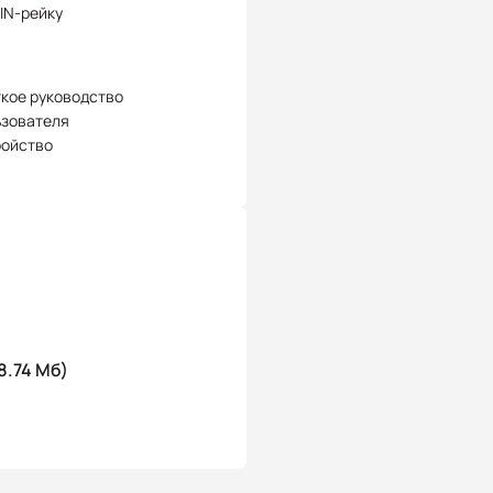
IN-рейку
кое руководство
ьзователя
ройство
8.74 Мб)