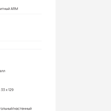
битный ARM
алл
x 33 x 129
тольный/настенный